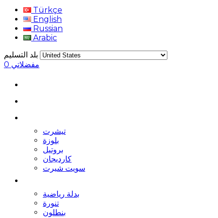
Türkçe
English
Russian
Arabic
بلد التسليم
مفضلاتي
0
تيشرت
بلوزة
بروتيل
كارديجان
سويت شيرت
بدلة رياضية
تنورة
بنطلون