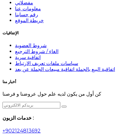
مفضلاتي
معلومات عنا
رقم حسابنا
خريطة الموقع
الإتفاقيات
شروط العضوية
الغاء / شروط الترجيع
اتفاقية سرية
سياسات ملفات تعريف الارتباط
اتفاقية البيع بالجملة اتفاقية مبيعات الجملة عن بعد
أخبار منا
كن أول من يكون لديه علم حول عروضنا و فرصنا
خدمات الزبون :
+902124813692