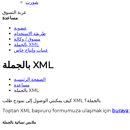
شورت
عربة التسوق
مساعدة
عضوية
طريقة الاستخدام
مسوق / وكالة
بالجملة XML
عينات وإنتاج خاص
بالجملة XML
الصفحة الرئيسية
مساعدة
بالجملة XML
كيف يمكنني الوصول إلى نموذج طلب XML بالجملة؟
Toptan XML başvuru formumuza ulaşmak için
buraya
ملابس نسائية بالجملة