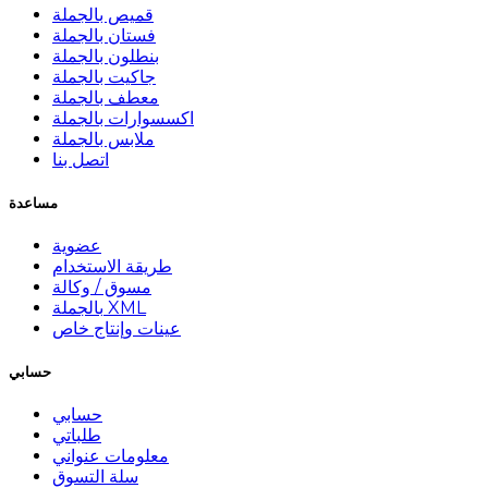
قميص بالجملة
فستان بالجملة
بنطلون بالجملة
جاكيت بالجملة
معطف بالجملة
اكسسوارات بالجملة
ملابس بالجملة
اتصل بنا
مساعدة
عضوية
طريقة الاستخدام
مسوق / وكالة
بالجملة XML
عينات وإنتاج خاص
حسابي
حسابي
طلباتي
معلومات عنواني
سلة التسوق