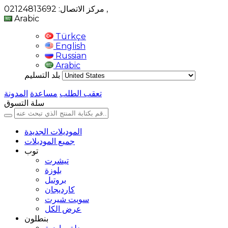
,
مركز الاتصال: 02124813692
Arabic
Türkçe
English
Russian
Arabic
بلد التسليم
تعقب الطلب
مساعدة
المدونة
سلة التسوق
الموديلات الجديدة
جميع الموديلات
توب
تيشرت
بلوزة
بروتيل
كارديجان
سويت شيرت
عرض الكل
بنطلون