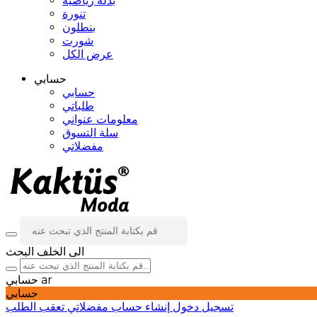
بدلة رياضية
تنورة
بنطلون
شورت
عرض الكل
حسابي
حسابي
طلباتي
معلومات عنواني
سلة التسوق
مفضلاتي
الى الخلف
البحث
ar
حسابي
حسابي
تسجيل دخول
إنشاء حساب
مفضلاتي
تعقب الطلب