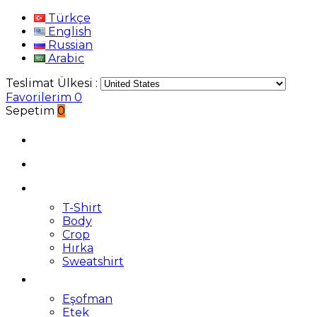
Türkçe
English
Russian
Arabic
Teslimat Ülkesi :
Favorilerim
0
Sepetim
0
T-Shirt
Body
Crop
Hırka
Sweatshirt
Eşofman
Etek