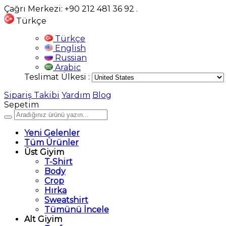
Çağrı Merkezi: +90 212 481 36 92
.
Türkçe
Türkçe
English
Russian
Arabic
Teslimat Ülkesi :
Sipariş Takibi
Yardım
Blog
Sepetim
Yeni Gelenler
Tüm Ürünler
Üst Giyim
T-Shirt
Body
Crop
Hırka
Sweatshirt
Tümünü İncele
Alt Giyim