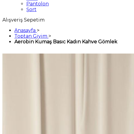
Pantolon
Şort
Alışveriş Sepetim
Anasayfa
>
Toptan Giyim
>
Aerobin Kumaş Basıc Kadın Kahve Gömlek