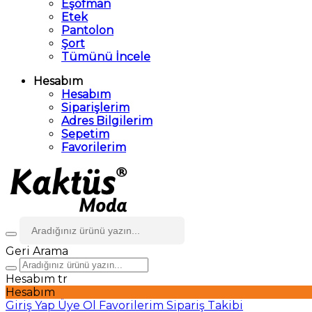
Eşofman
Etek
Pantolon
Şort
Tümünü İncele
Hesabım
Hesabım
Siparişlerim
Adres Bilgilerim
Sepetim
Favorilerim
Geri
Arama
Hesabım
tr
Hesabım
Giriş Yap
Üye Ol
Favorilerim
Sipariş Takibi