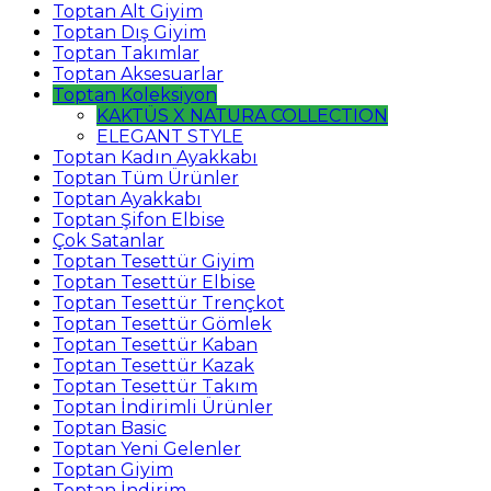
Toptan Alt Giyim
Toptan Dış Giyim
Toptan Takımlar
Toptan Aksesuarlar
Toptan Koleksiyon
KAKTÜS X NATURA COLLECTION
ELEGANT STYLE
Toptan Kadın Ayakkabı
Toptan Tüm Ürünler
Toptan Ayakkabı
Toptan Şifon Elbise
Çok Satanlar
Toptan Tesettür Giyim
Toptan Tesettür Elbise
Toptan Tesettür Trençkot
Toptan Tesettür Gömlek
Toptan Tesettür Kaban
Toptan Tesettür Kazak
Toptan Tesettür Takım
Toptan İndirimli Ürünler
Toptan Basic
Toptan Yeni Gelenler
Toptan Giyim
Toptan İndirim