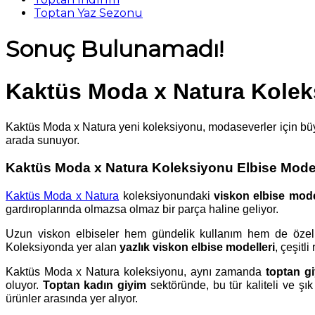
Toptan Yaz Sezonu
Sonuç Bulunamadı!
Kaktüs Moda x Natura Kole
Kaktüs Moda x Natura yeni koleksiyonu, modaseverler için bü
arada sunuyor.
Kaktüs Moda x Natura Koleksiyonu Elbise Model
Kaktüs Moda x Natura
koleksiyonundaki
viskon elbise mode
gardıroplarında olmazsa olmaz bir parça haline geliyor.
Uzun viskon elbiseler hem gündelik kullanım hem de özel etk
Koleksiyonda yer alan
yazlık viskon elbise modelleri
, çeşitl
Kaktüs Moda x Natura koleksiyonu, aynı zamanda
toptan g
oluyor.
Toptan kadın giyim
sektöründe, bu tür kaliteli ve şı
ürünler arasında yer alıyor.