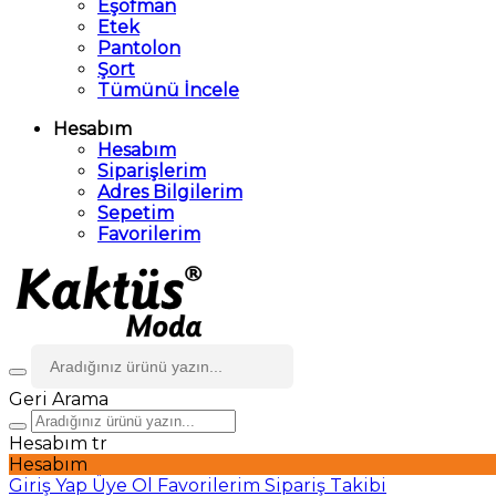
Eşofman
Etek
Pantolon
Şort
Tümünü İncele
Hesabım
Hesabım
Siparişlerim
Adres Bilgilerim
Sepetim
Favorilerim
Geri
Arama
Hesabım
tr
Hesabım
Giriş Yap
Üye Ol
Favorilerim
Sipariş Takibi