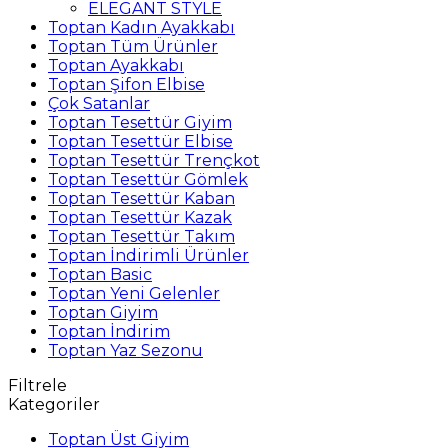
ELEGANT STYLE
Toptan Kadın Ayakkabı
Toptan Tüm Ürünler
Toptan Ayakkabı
Toptan Şifon Elbise
Çok Satanlar
Toptan Tesettür Giyim
Toptan Tesettür Elbise
Toptan Tesettür Trençkot
Toptan Tesettür Gömlek
Toptan Tesettür Kaban
Toptan Tesettür Kazak
Toptan Tesettür Takım
Toptan İndirimli Ürünler
Toptan Basic
Toptan Yeni Gelenler
Toptan Giyim
Toptan İndirim
Toptan Yaz Sezonu
Filtrele
Kategoriler
Toptan Üst Giyim