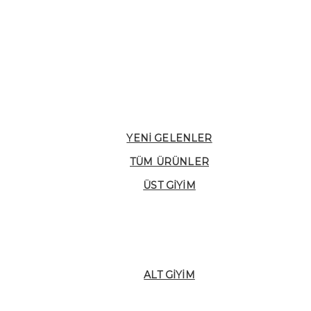
YENI GELENLER
TÜM ÜRÜNLER
ÜST GIYIM
ALT GIYIM