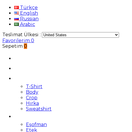
Türkçe
English
Russian
Arabic
Teslimat Ülkesi :
Favorilerim
0
Sepetim
0
T-Shirt
Body
Crop
Hırka
Sweatshirt
Eşofman
Etek