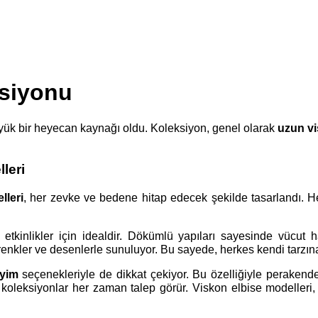
ksiyonu
yük bir heyecan kaynağı oldu. Koleksiyon, genel olarak
uzun vi
leri
lleri
, her zevke ve bedene hitap edecek şekilde tasarlandı. He
inlikler için idealdir. Dökümlü yapıları sayesinde vücut hatla
i renkler ve desenlerle sunuluyor. Bu sayede, herkes kendi tarzın
iyim
seçenekleriyle de dikkat çekiyor. Bu özelliğiyle perakende
k koleksiyonlar her zaman talep görür. Viskon elbise modelleri,