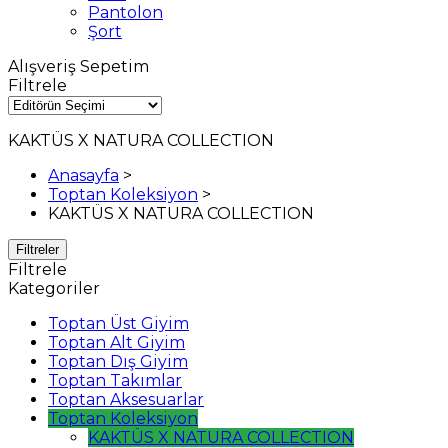
Pantolon
Şort
Alışveriş Sepetim
Filtrele
KAKTÜS X NATURA COLLECTION
Anasayfa
>
Toptan Koleksiyon
>
KAKTÜS X NATURA COLLECTION
Filtreler
Filtrele
Kategoriler
Toptan Üst Giyim
Toptan Alt Giyim
Toptan Dış Giyim
Toptan Takımlar
Toptan Aksesuarlar
Toptan Koleksiyon
KAKTÜS X NATURA COLLECTION