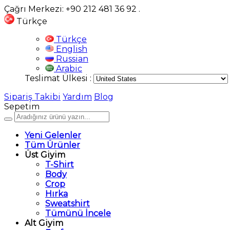
Çağrı Merkezi: +90 212 481 36 92
.
Türkçe
Türkçe
English
Russian
Arabic
Teslimat Ülkesi :
Sipariş Takibi
Yardım
Blog
Sepetim
Yeni Gelenler
Tüm Ürünler
Üst Giyim
T-Shirt
Body
Crop
Hırka
Sweatshirt
Tümünü İncele
Alt Giyim