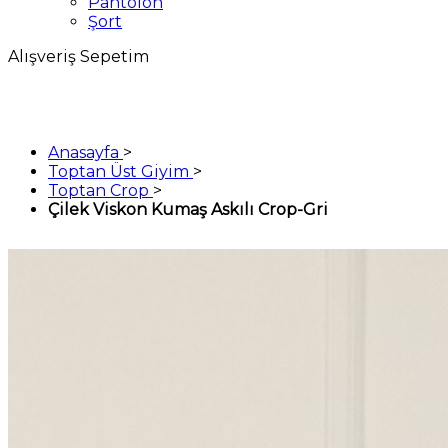
Pantolon
Şort
Alışveriş Sepetim
Anasayfa
>
Toptan Üst Giyim
>
Toptan Crop
>
Çilek Viskon Kumaş Askılı Crop-Gri