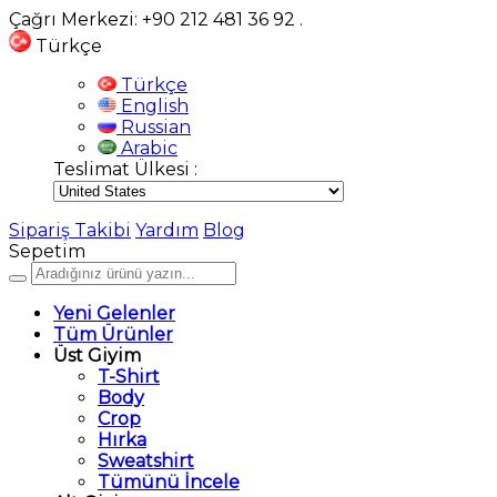
Çağrı Merkezi: +90 212 481 36 92
.
Türkçe
Türkçe
English
Russian
Arabic
Teslimat Ülkesi :
Sipariş Takibi
Yardım
Blog
Sepetim
Yeni Gelenler
Tüm Ürünler
Üst Giyim
T-Shirt
Body
Crop
Hırka
Sweatshirt
Tümünü İncele