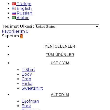
Türkçe
English
Russian
Arabic
Teslimat Ülkesi :
Favorilerim
0
Sepetim
0
YENI GELENLER
TÜM ÜRÜNLER
ÜST GIYIM
T-Shirt
Body
Crop
Hırka
Sweatshirt
ALT GIYIM
Eşofman
Etek