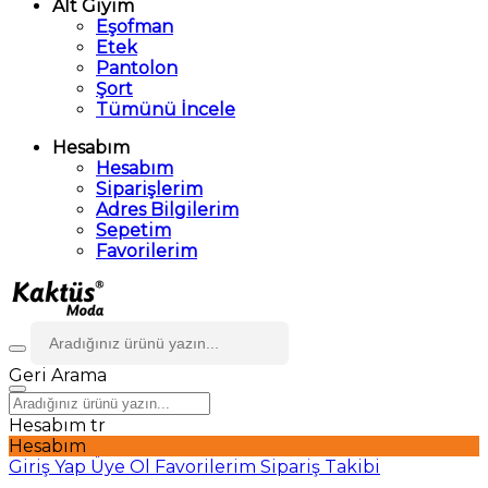
Alt Giyim
Eşofman
Etek
Pantolon
Şort
Tümünü İncele
Hesabım
Hesabım
Siparişlerim
Adres Bilgilerim
Sepetim
Favorilerim
Geri
Arama
Hesabım
tr
Hesabım
Giriş Yap
Üye Ol
Favorilerim
Sipariş Takibi