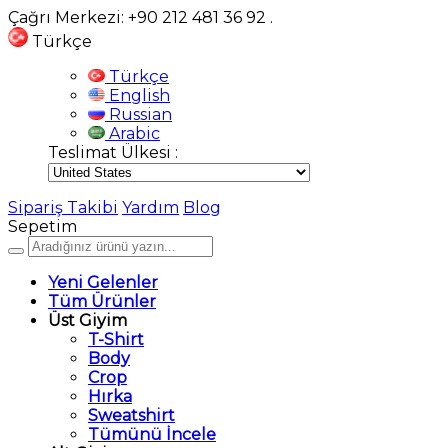
Çağrı Merkezi: +90 212 481 36 92
.
Türkçe
Türkçe
English
Russian
Arabic
Teslimat Ülkesi :
Sipariş Takibi
Yardım
Blog
Sepetim
Yeni Gelenler
Tüm Ürünler
Üst Giyim
T-Shirt
Body
Crop
Hırka
Sweatshirt
Tümünü İncele