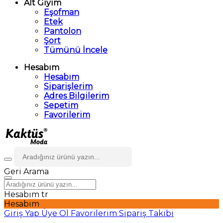
Alt Giyim
Eşofman
Etek
Pantolon
Şort
Tümünü İncele
Hesabım
Hesabım
Siparişlerim
Adres Bilgilerim
Sepetim
Favorilerim
Geri
Arama
Hesabım
tr
Hesabım
Giriş Yap
Üye Ol
Favorilerim
Sipariş Takibi