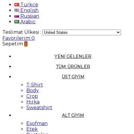
Türkçe
English
Russian
Arabic
Teslimat Ülkesi :
Favorilerim
0
Sepetim
0
YENI GELENLER
TÜM ÜRÜNLER
ÜST GIYIM
T-Shirt
Body
Crop
Hırka
Sweatshirt
ALT GIYIM
Eşofman
Etek