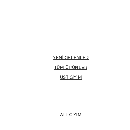
YENI GELENLER
TÜM ÜRÜNLER
ÜST GIYIM
ALT GIYIM