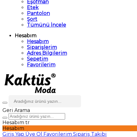
Eşofman
Etek
Pantolon
Şort
Tümünü İncele
Hesabım
Hesabım
Siparişlerim
Adres Bilgilerim
Sepetim
Favorilerim
Geri
Arama
Hesabım
tr
Hesabım
Giriş Yap
Üye Ol
Favorilerim
Sipariş Takibi