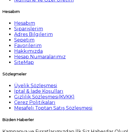
Hesabım
Hesabım
Siparişlerim
Adres Bilgilerim
Sepetim
Favorilerim
Hakkımızda
Hesap Numaralarımız
SiteMap
Sözleşmeler
Üyelik Sözleşmesi
İptal & İade Koşulları
Gizlilik Sözleşmesi(KVKK)
Çerez Politikaları
Mesafeli Toptan Satış Sözleşmesi
Bizden Haberler
Kampanya ve Fırsatlarımızdan İlk Siz Haberdar Olun!