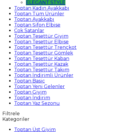
ELEGANT STYLE
Toptan Kadın Ayakkabı
Toptan Tüm Ürünler
Toptan Ayakkabı
Toptan Şifon Elbise
Çok Satanlar
Toptan Tesettür Giyim
Toptan Tesettür Elbise
Toptan Tesettür Trençkot
Toptan Tesettür Gömlek
Toptan Tesettür Kaban
Toptan Tesettür Kazak
Toptan Tesettür Takım
Toptan İndirimli Ürünler
Toptan Basic
Toptan Yeni Gelenler
Toptan Giyim
Toptan İndirim
Toptan Yaz Sezonu
Filtrele
Kategoriler
Toptan Üst Giyim