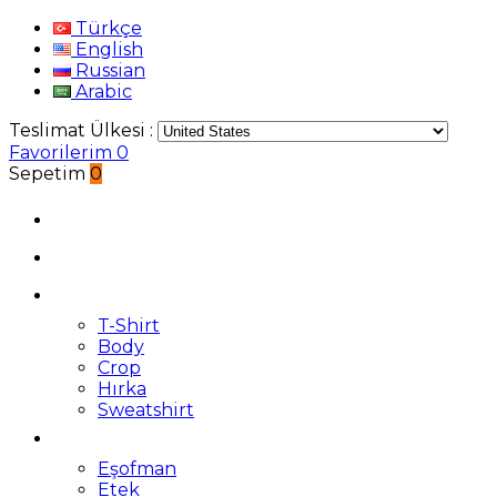
Türkçe
English
Russian
Arabic
Teslimat Ülkesi :
Favorilerim
0
Sepetim
0
T-Shirt
Body
Crop
Hırka
Sweatshirt
Eşofman
Etek