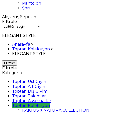
Pantolon
Şort
Alışveriş Sepetim
Filtrele
ELEGANT STYLE
Anasayfa
>
Toptan Koleksiyon
>
ELEGANT STYLE
Filtreler
Filtrele
Kategoriler
Toptan Üst Giyim
Toptan Alt Giyim
Toptan Dış Giyim
Toptan Takımlar
Toptan Aksesuarlar
Toptan Koleksiyon
KAKTÜS X NATURA COLLECTION