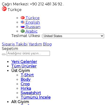
Çağrı Merkezi: +90 212 481 36 92
.
Türkçe
Türkçe
English
Russian
Arabic
Teslimat Ülkesi :
Sipariş Takibi
Yardım
Blog
Sepetim
Yeni Gelenler
Tüm Ürünler
Üst Giyim
T-Shirt
Body
Crop
Hırka
Sweatshirt
Tümünü İncele
Alt Giyim