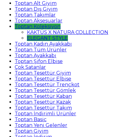
Toptan Alt Giyim
Toptan Dış Giyim
Toptan Takımlar
Toptan Aksesuarlar
Toptan Koleksiyon
KAKTÜS X NATURA COLLECTION
ELEGANT STYLE
Toptan Kadın Ayakkabı
Toptan Tüm Ürünler
Toptan Ayakkabı
Toptan Şifon Elbise
Çok Satanlar
Toptan Tesettür Giyim
Toptan Tesettür Elbise
Toptan Tesettür Trençkot
Toptan Tesettür Gömlek
Toptan Tesettür Kaban
Toptan Tesettür Kazak
Toptan Tesettür Takım
Toptan İndirimli Ürünler
Toptan Basic
Toptan Yeni Gelenler
Toptan Giyim
Toptan İndirim