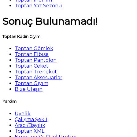
Toptan Yaz Sezonu
Sonuç Bulunamadı!
Toptan Kadın Giyim
Toptan Gömlek
Toptan Elbise
Toptan Pantolon
Toptan Ceket
Toptan Trençkot
Toptan Aksesuarlar
Toptan Giyim
Bize Ulaşın
Yardım
Üyelik
Çalışma Şekli
Aracı/Bayilik
Toptan XML
Numune Ve Özel Üretim