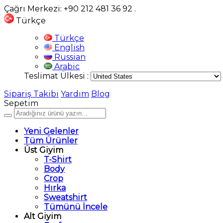
Çağrı Merkezi: +90 212 481 36 92
.
Türkçe
Türkçe
English
Russian
Arabic
Teslimat Ülkesi :
Sipariş Takibi
Yardım
Blog
Sepetim
Yeni Gelenler
Tüm Ürünler
Üst Giyim
T-Shirt
Body
Crop
Hırka
Sweatshirt
Tümünü İncele
Alt Giyim