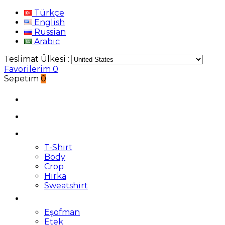
Türkçe
English
Russian
Arabic
Teslimat Ülkesi :
Favorilerim
0
Sepetim
0
T-Shirt
Body
Crop
Hırka
Sweatshirt
Eşofman
Etek