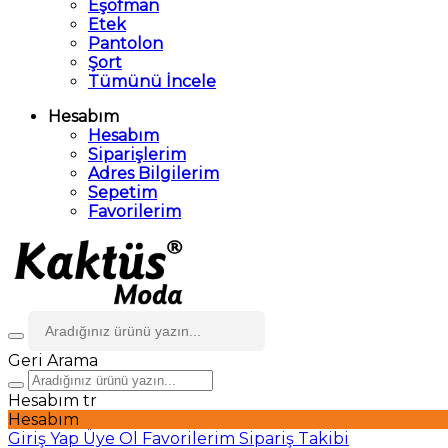
Eşofman
Etek
Pantolon
Şort
Tümünü İncele
Hesabım
Hesabım
Siparişlerim
Adres Bilgilerim
Sepetim
Favorilerim
Geri
Arama
Hesabım
tr
Hesabım
Giriş Yap
Üye Ol
Favorilerim
Sipariş Takibi