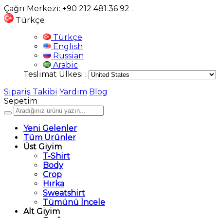
Çağrı Merkezi: +90 212 481 36 92
.
Türkçe
Türkçe
English
Russian
Arabic
Teslimat Ülkesi :
Sipariş Takibi
Yardım
Blog
Sepetim
Yeni Gelenler
Tüm Ürünler
Üst Giyim
T-Shirt
Body
Crop
Hırka
Sweatshirt
Tümünü İncele
Alt Giyim