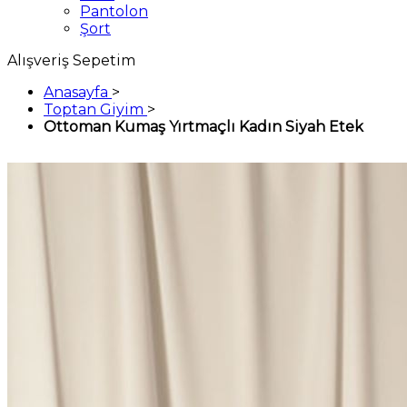
Pantolon
Şort
Alışveriş Sepetim
Anasayfa
>
Toptan Giyim
>
Ottoman Kumaş Yırtmaçlı Kadın Siyah Etek