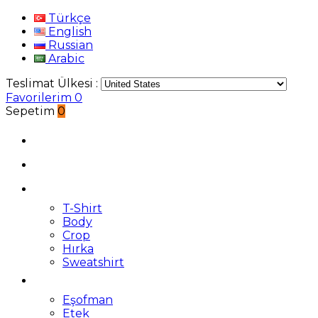
Türkçe
English
Russian
Arabic
Teslimat Ülkesi :
Favorilerim
0
Sepetim
0
T-Shirt
Body
Crop
Hırka
Sweatshirt
Eşofman
Etek