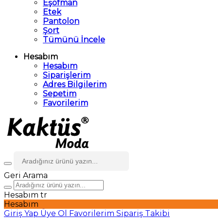
Eşofman
Etek
Pantolon
Şort
Tümünü İncele
Hesabım
Hesabım
Siparişlerim
Adres Bilgilerim
Sepetim
Favorilerim
Geri
Arama
Hesabım
tr
Hesabım
Giriş Yap
Üye Ol
Favorilerim
Sipariş Takibi