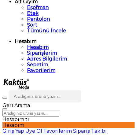
Alt Giyim
Eşofman
Etek
Pantolon
Şort
Tümünü İncele
Hesabım
Hesabım
Siparişlerim
Adres Bilgilerim
Sepetim
Favorilerim
Geri
Arama
Hesabım
tr
Hesabım
Giriş Yap
Üye Ol
Favorilerim
Sipariş Takibi