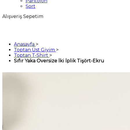
Pantolon
Şort
Alışveriş Sepetim
Anasayfa
>
Toptan Üst Giyim
>
Toptan T-Shirt
>
Sıfır Yaka Oversize İki İplik Tişört-Ekru