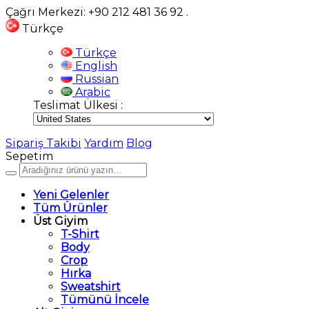
Çağrı Merkezi: +90 212 481 36 92
.
Türkçe
Türkçe
English
Russian
Arabic
Teslimat Ülkesi :
Sipariş Takibi
Yardım
Blog
Sepetim
Yeni Gelenler
Tüm Ürünler
Üst Giyim
T-Shirt
Body
Crop
Hırka
Sweatshirt
Tümünü İncele