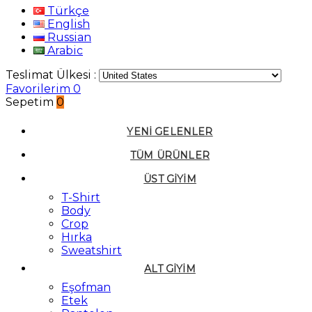
Türkçe
English
Russian
Arabic
Teslimat Ülkesi :
Favorilerim
0
Sepetim
0
YENI GELENLER
TÜM ÜRÜNLER
ÜST GIYIM
T-Shirt
Body
Crop
Hırka
Sweatshirt
ALT GIYIM
Eşofman
Etek