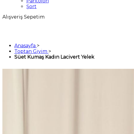
Pantolon
Şort
Alışveriş Sepetim
Anasayfa
>
Toptan Giyim
>
Süet Kumaş Kadın Lacivert Yelek