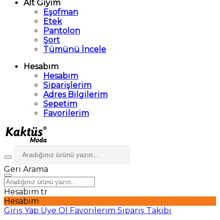
Alt Giyim
Eşofman
Etek
Pantolon
Şort
Tümünü İncele
Hesabım
Hesabım
Siparişlerim
Adres Bilgilerim
Sepetim
Favorilerim
Geri
Arama
Hesabım
tr
Hesabım
Giriş Yap
Üye Ol
Favorilerim
Sipariş Takibi