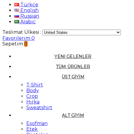
Türkçe
English
Russian
Arabic
Teslimat Ülkesi :
Favorilerim
0
Sepetim
0
YENI GELENLER
TÜM ÜRÜNLER
ÜST GIYIM
T-Shirt
Body
Crop
Hırka
Sweatshirt
ALT GIYIM
Eşofman
Etek