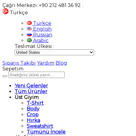
Çağrı Merkezi: +90 212 481 36 92
.
Türkçe
Türkçe
English
Russian
Arabic
Teslimat Ülkesi :
Sipariş Takibi
Yardım
Blog
Sepetim
Yeni Gelenler
Tüm Ürünler
Üst Giyim
T-Shirt
Body
Crop
Hırka
Sweatshirt
Tümünü İncele