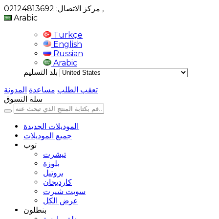
,
مركز الاتصال: 02124813692
Arabic
Türkçe
English
Russian
Arabic
بلد التسليم
تعقب الطلب
مساعدة
المدونة
سلة التسوق
الموديلات الجديدة
جميع الموديلات
توب
تيشرت
بلوزة
بروتيل
كارديجان
سويت شيرت
عرض الكل
بنطلون