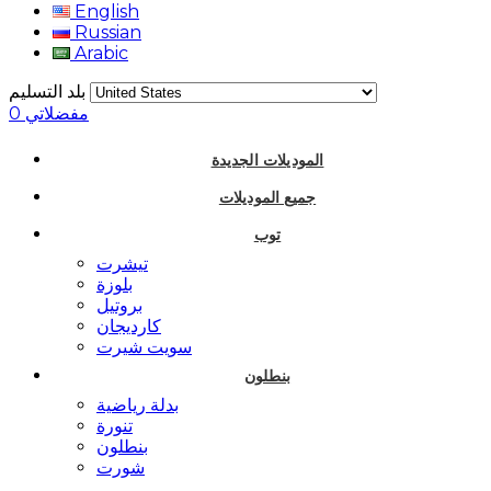
English
Russian
Arabic
بلد التسليم
مفضلاتي
0
الموديلات الجديدة
جميع الموديلات
توب
تيشرت
بلوزة
بروتيل
كارديجان
سويت شيرت
بنطلون
بدلة رياضية
تنورة
بنطلون
شورت