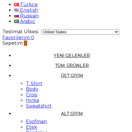
Türkçe
English
Russian
Arabic
Teslimat Ülkesi :
Favorilerim
0
Sepetim
0
YENI GELENLER
TÜM ÜRÜNLER
ÜST GIYIM
T-Shirt
Body
Crop
Hırka
Sweatshirt
ALT GIYIM
Eşofman
Etek