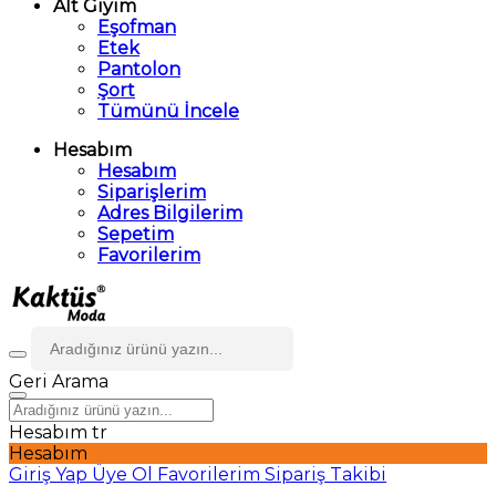
Alt Giyim
Eşofman
Etek
Pantolon
Şort
Tümünü İncele
Hesabım
Hesabım
Siparişlerim
Adres Bilgilerim
Sepetim
Favorilerim
Geri
Arama
Hesabım
tr
Hesabım
Giriş Yap
Üye Ol
Favorilerim
Sipariş Takibi