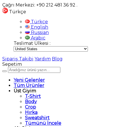
Çağrı Merkezi: +90 212 481 36 92
.
Türkçe
Türkçe
English
Russian
Arabic
Teslimat Ülkesi :
Sipariş Takibi
Yardım
Blog
Sepetim
Yeni Gelenler
Tüm Ürünler
Üst Giyim
T-Shirt
Body
Crop
Hırka
Sweatshirt
Tümünü İncele