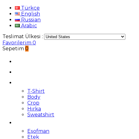
Türkçe
English
Russian
Arabic
Teslimat Ülkesi :
Favorilerim
0
Sepetim
0
T-Shirt
Body
Crop
Hırka
Sweatshirt
Eşofman
Etek