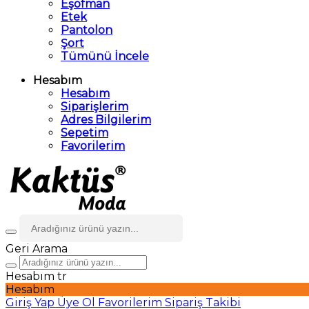
Eşofman
Etek
Pantolon
Şort
Tümünü İncele
Hesabım
Hesabım
Siparişlerim
Adres Bilgilerim
Sepetim
Favorilerim
Geri
Arama
Hesabım
tr
Hesabım
Giriş Yap
Üye Ol
Favorilerim
Sipariş Takibi