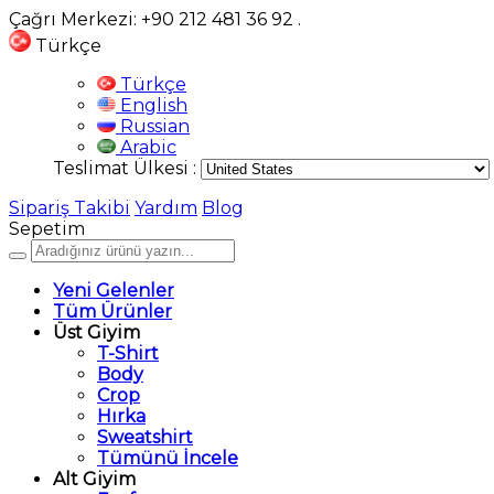
Çağrı Merkezi: +90 212 481 36 92
.
Türkçe
Türkçe
English
Russian
Arabic
Teslimat Ülkesi :
Sipariş Takibi
Yardım
Blog
Sepetim
Yeni Gelenler
Tüm Ürünler
Üst Giyim
T-Shirt
Body
Crop
Hırka
Sweatshirt
Tümünü İncele
Alt Giyim