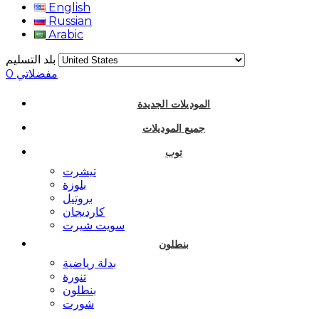
English
Russian
Arabic
بلد التسليم
مفضلاتي
0
الموديلات الجديدة
جميع الموديلات
توب
تيشرت
بلوزة
بروتيل
كارديجان
سويت شيرت
بنطلون
بدلة رياضية
تنورة
بنطلون
شورت