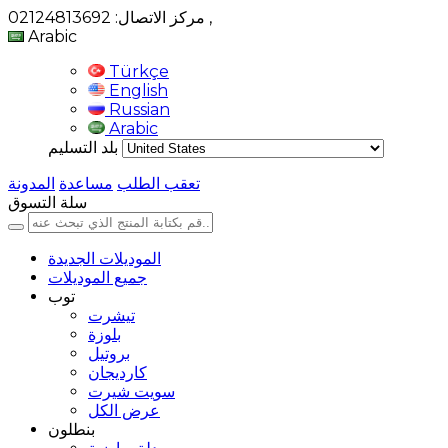
,
مركز الاتصال: 02124813692
Arabic
Türkçe
English
Russian
Arabic
بلد التسليم
تعقب الطلب
مساعدة
المدونة
سلة التسوق
الموديلات الجديدة
جميع الموديلات
توب
تيشرت
بلوزة
بروتيل
كارديجان
سويت شيرت
عرض الكل
بنطلون