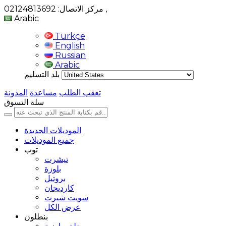
,
مركز الاتصال: 02124813692
Arabic
Türkçe
English
Russian
Arabic
بلد التسليم
تعقب الطلب
مساعدة
المدونة
سلة التسوق
الموديلات الجديدة
جميع الموديلات
توب
تيشرت
بلوزة
بروتيل
كارديجان
سويت شيرت
عرض الكل
بنطلون