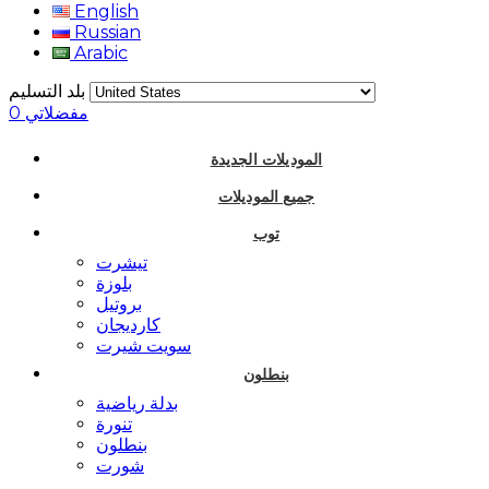
English
Russian
Arabic
بلد التسليم
مفضلاتي
0
الموديلات الجديدة
جميع الموديلات
توب
تيشرت
بلوزة
بروتيل
كارديجان
سويت شيرت
بنطلون
بدلة رياضية
تنورة
بنطلون
شورت