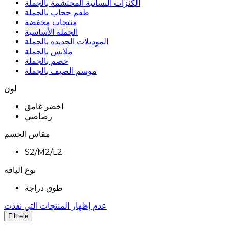
الكنزات النسائية المحتشمة بالجملة
طقم حجاب بالجملة
منتجات مخفضة
الجملة الأساسية
الموديلات الجديده بالجملة
ملابس بالجملة
خصم بالجملة
موسم الصيف بالجملة
لون
اخضر غامق
رصاصي
مقاس الجسم
S2/M2/L2
نوع الياقة
طوق دراجة
عدم إظهار المنتجات التي نفذت
Filtrele