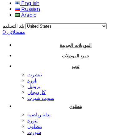
English
Russian
Arabic
بلد التسليم
مفضلاتي
0
الموديلات الجديدة
جميع الموديلات
توب
تيشرت
بلوزة
بروتيل
كارديجان
سويت شيرت
بنطلون
بدلة رياضية
تنورة
بنطلون
شورت