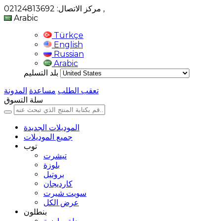
,
مركز الاتصال: 02124813692
Arabic
Türkçe
English
Russian
Arabic
بلد التسليم
تعقب الطلب
مساعدة
المدونة
سلة التسوق
الموديلات الجديدة
جميع الموديلات
توب
تيشرت
بلوزة
بروتيل
كارديجان
سويت شيرت
عرض الكل
بنطلون