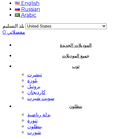
English
Russian
Arabic
بلد التسليم
مفضلاتي
0
الموديلات الجديدة
جميع الموديلات
توب
تيشرت
بلوزة
بروتيل
كارديجان
سويت شيرت
بنطلون
بدلة رياضية
تنورة
بنطلون
شورت