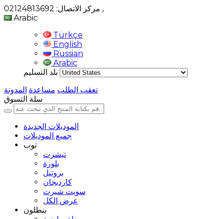
,
مركز الاتصال: 02124813692
Arabic
Türkçe
English
Russian
Arabic
بلد التسليم
تعقب الطلب
مساعدة
المدونة
سلة التسوق
الموديلات الجديدة
جميع الموديلات
توب
تيشرت
بلوزة
بروتيل
كارديجان
سويت شيرت
عرض الكل
بنطلون