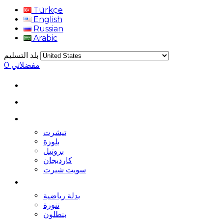
Türkçe
English
Russian
Arabic
بلد التسليم
مفضلاتي
0
تيشرت
بلوزة
بروتيل
كارديجان
سويت شيرت
بدلة رياضية
تنورة
بنطلون