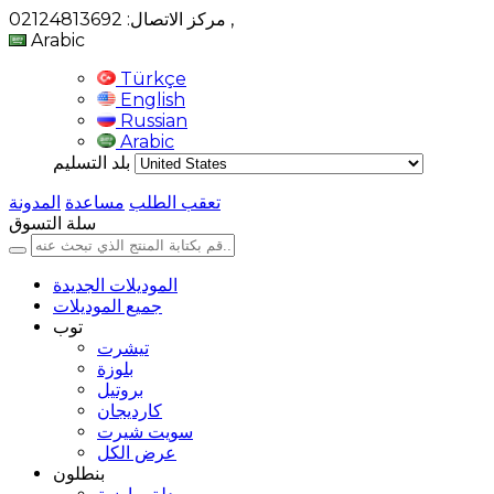
,
مركز الاتصال: 02124813692
Arabic
Türkçe
English
Russian
Arabic
بلد التسليم
تعقب الطلب
مساعدة
المدونة
سلة التسوق
الموديلات الجديدة
جميع الموديلات
توب
تيشرت
بلوزة
بروتيل
كارديجان
سويت شيرت
عرض الكل
بنطلون