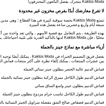
Kaktüs Moda!
متجرك. يفضل البائعون المحترفون
لا تفرغ معارضك أبدًا بفرص مخزون غير محدودة
تتمتع
Kaktüs Moda
بحصة سوقية كبيرة في هذا القطاع ؛ وهي مدين لها 
سبعة أيام وأربع وعشرين ساعة بفضل هذه الميزة
.
بهذه الطريقة ، يتم التعامل مع قضية الأسهم ، والتي تعد واحدة من أكب
محليًا ، فإن
Kaktüs Moda
لديها بالتأكيد القدرة على تلبية احتياجاتك
أزياء مباشرة مع نماذج جينز بالجملة
بفضل فريق التصميم الخبراء في
Kaktüs Moda
، يمكنك أيضًا توجيه 
بين عشرات المنتجات ، يمكنك إلقاء نظرة على أكثر منتجات قماش الدن
قماش الدنيم عالية الخصر بنطلون جينز نسائي الجملة
قماش الدنيم طول الكاحل ممزق الركبة بنطلون جينز نسائية بالجملة
قماش الدنيم بنطلون جينز واسع الساق نسائي
قماش الدنيم طول الكاحل تناسب حزام مزدوج بنطلون جينز الجملة
قماش الدنيم فضفاض صالح الشق مفصلة سراويل الجينز النسائية بال