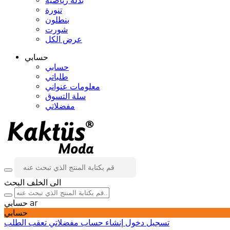
بدلة رياضية
تنورة
بنطلون
شورت
عرض الكل
حسابي
حسابي
طلباتي
معلومات عنواني
سلة التسوق
مفضلاتي
الى الخلف
البحث
ar
حسابي
حسابي
تسجيل دخول
إنشاء حساب
مفضلاتي
تعقب الطلب