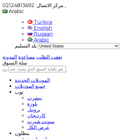
,
مركز الاتصال: 02124813692
Arabic
Türkçe
English
Russian
Arabic
بلد التسليم
تعقب الطلب
مساعدة
المدونة
سلة التسوق
الموديلات الجديدة
جميع الموديلات
توب
تيشرت
بلوزة
بروتيل
كارديجان
سويت شيرت
عرض الكل
بنطلون