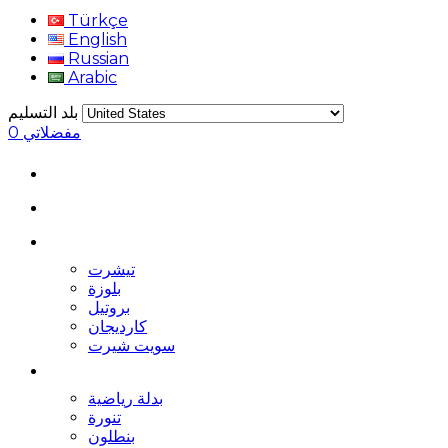
Türkçe
English
Russian
Arabic
بلد التسليم
مفضلاتي
0
تيشرت
بلوزة
بروتيل
كارديجان
سويت شيرت
بدلة رياضية
تنورة
بنطلون