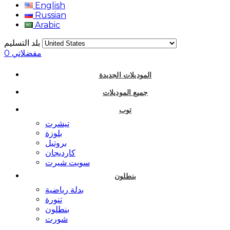
English
Russian
Arabic
بلد التسليم
مفضلاتي
0
الموديلات الجديدة
جميع الموديلات
توب
تيشرت
بلوزة
بروتيل
كارديجان
سويت شيرت
بنطلون
بدلة رياضية
تنورة
بنطلون
شورت