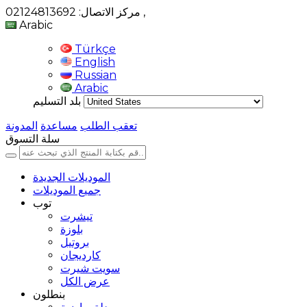
,
مركز الاتصال: 02124813692
Arabic
Türkçe
English
Russian
Arabic
بلد التسليم
تعقب الطلب
مساعدة
المدونة
سلة التسوق
الموديلات الجديدة
جميع الموديلات
توب
تيشرت
بلوزة
بروتيل
كارديجان
سويت شيرت
عرض الكل
بنطلون