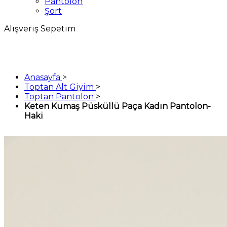
Pantolon
Şort
Alışveriş Sepetim
Anasayfa
>
Toptan Alt Giyim
>
Toptan Pantolon
>
Keten Kumaş Püsküllü Paça Kadın Pantolon-
Haki