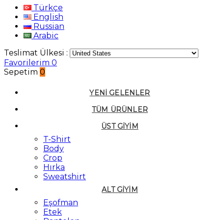
Türkçe
English
Russian
Arabic
Teslimat Ülkesi :
Favorilerim
0
Sepetim
0
YENI GELENLER
TÜM ÜRÜNLER
ÜST GIYIM
T-Shirt
Body
Crop
Hırka
Sweatshirt
ALT GIYIM
Eşofman
Etek