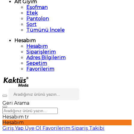
Alt Giyim
Eşofman
Etek
Pantolon
Şort
Tümünü İncele
Hesabım
Hesabım
Siparişlerim
Adres Bilgilerim
Sepetim
Favorilerim
Geri
Arama
Hesabım
tr
Hesabım
Giriş Yap
Üye Ol
Favorilerim
Sipariş Takibi