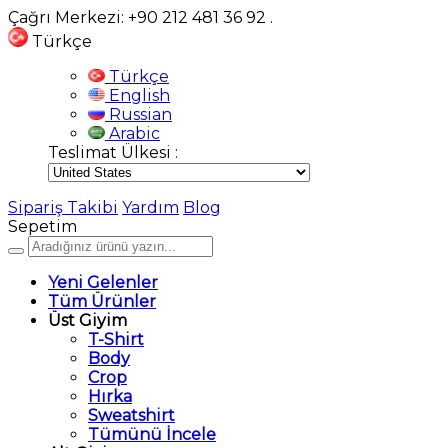
Çağrı Merkezi: +90 212 481 36 92
.
Türkçe
Türkçe
English
Russian
Arabic
Teslimat Ülkesi :
Sipariş Takibi
Yardım
Blog
Sepetim
Yeni Gelenler
Tüm Ürünler
Üst Giyim
T-Shirt
Body
Crop
Hırka
Sweatshirt
Tümünü İncele