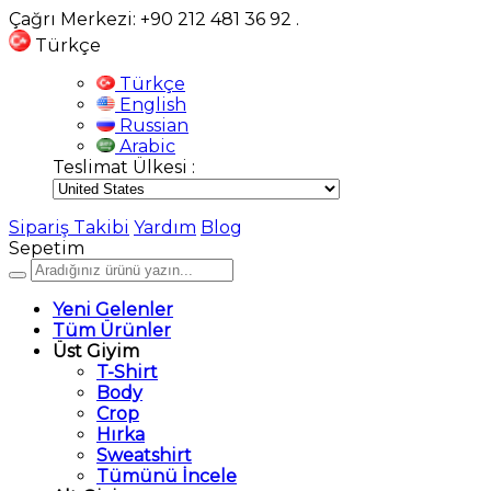
Çağrı Merkezi: +90 212 481 36 92
.
Türkçe
Türkçe
English
Russian
Arabic
Teslimat Ülkesi :
Sipariş Takibi
Yardım
Blog
Sepetim
Yeni Gelenler
Tüm Ürünler
Üst Giyim
T-Shirt
Body
Crop
Hırka
Sweatshirt
Tümünü İncele