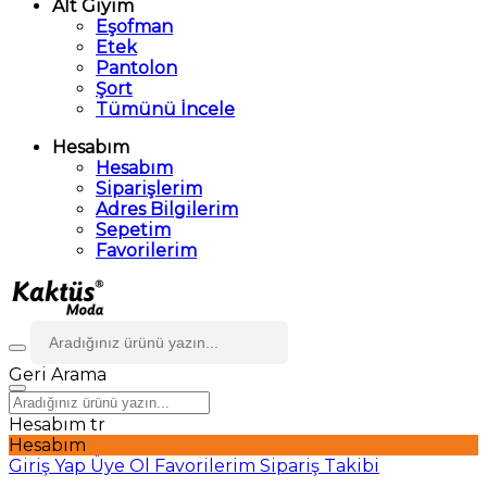
Alt Giyim
Eşofman
Etek
Pantolon
Şort
Tümünü İncele
Hesabım
Hesabım
Siparişlerim
Adres Bilgilerim
Sepetim
Favorilerim
Geri
Arama
Hesabım
tr
Hesabım
Giriş Yap
Üye Ol
Favorilerim
Sipariş Takibi