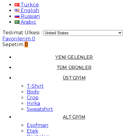
Türkçe
English
Russian
Arabic
Teslimat Ülkesi :
Favorilerim
0
Sepetim
0
YENI GELENLER
TÜM ÜRÜNLER
ÜST GIYIM
T-Shirt
Body
Crop
Hırka
Sweatshirt
ALT GIYIM
Eşofman
Etek