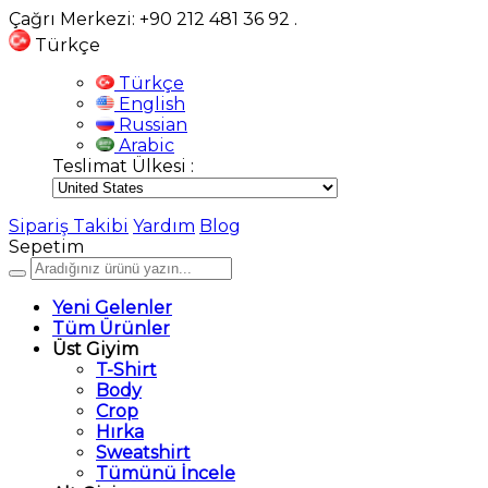
Çağrı Merkezi: +90 212 481 36 92
.
Türkçe
Türkçe
English
Russian
Arabic
Teslimat Ülkesi :
Sipariş Takibi
Yardım
Blog
Sepetim
Yeni Gelenler
Tüm Ürünler
Üst Giyim
T-Shirt
Body
Crop
Hırka
Sweatshirt
Tümünü İncele