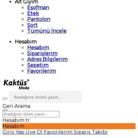
Alt Giyim
Eşofman
Etek
Pantolon
Şort
Tümünü İncele
Hesabım
Hesabım
Siparişlerim
Adres Bilgilerim
Sepetim
Favorilerim
Geri
Arama
Hesabım
tr
Hesabım
Giriş Yap
Üye Ol
Favorilerim
Sipariş Takibi