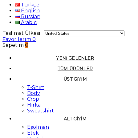
Türkçe
English
Russian
Arabic
Teslimat Ülkesi :
Favorilerim
0
Sepetim
0
YENI GELENLER
TÜM ÜRÜNLER
ÜST GIYIM
T-Shirt
Body
Crop
Hırka
Sweatshirt
ALT GIYIM
Eşofman
Etek