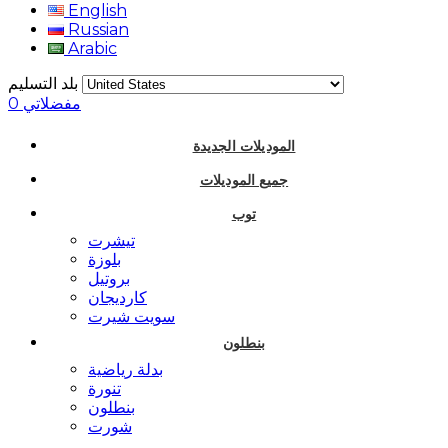
English
Russian
Arabic
بلد التسليم
مفضلاتي
0
الموديلات الجديدة
جميع الموديلات
توب
تيشرت
بلوزة
بروتيل
كارديجان
سويت شيرت
بنطلون
بدلة رياضية
تنورة
بنطلون
شورت