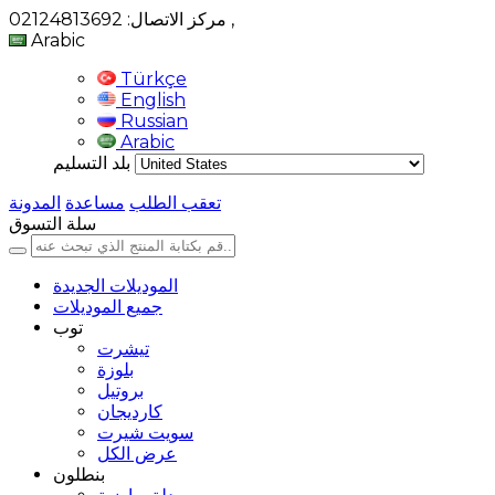
,
مركز الاتصال: 02124813692
Arabic
Türkçe
English
Russian
Arabic
بلد التسليم
تعقب الطلب
مساعدة
المدونة
سلة التسوق
الموديلات الجديدة
جميع الموديلات
توب
تيشرت
بلوزة
بروتيل
كارديجان
سويت شيرت
عرض الكل
بنطلون