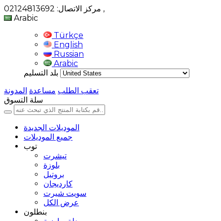
,
مركز الاتصال: 02124813692
Arabic
Türkçe
English
Russian
Arabic
بلد التسليم
تعقب الطلب
مساعدة
المدونة
سلة التسوق
الموديلات الجديدة
جميع الموديلات
توب
تيشرت
بلوزة
بروتيل
كارديجان
سويت شيرت
عرض الكل
بنطلون