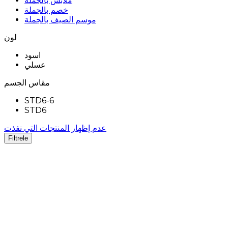
ملابس بالجملة
خصم بالجملة
موسم الصيف بالجملة
لون
اسود
عسلي
مقاس الجسم
STD6-6
STD6
عدم إظهار المنتجات التي نفذت
Filtrele