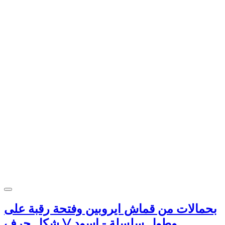
بحمالات من قماش ايروبين وفتحة رقبة على
شكل حرف V وطول سلسلة - اسود