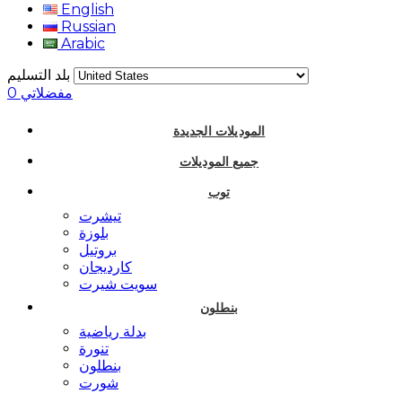
English
Russian
Arabic
بلد التسليم
مفضلاتي
0
الموديلات الجديدة
جميع الموديلات
توب
تيشرت
بلوزة
بروتيل
كارديجان
سويت شيرت
بنطلون
بدلة رياضية
تنورة
بنطلون
شورت