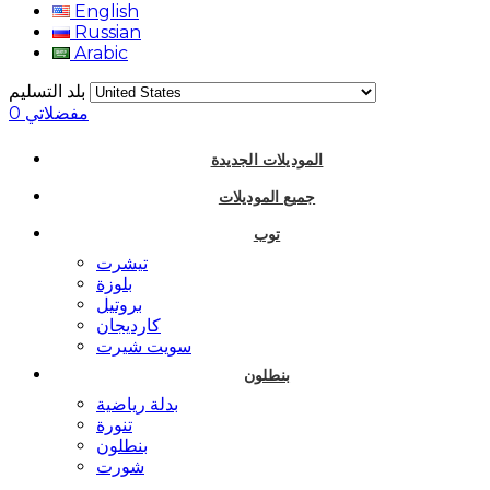
English
Russian
Arabic
بلد التسليم
مفضلاتي
0
الموديلات الجديدة
جميع الموديلات
توب
تيشرت
بلوزة
بروتيل
كارديجان
سويت شيرت
بنطلون
بدلة رياضية
تنورة
بنطلون
شورت