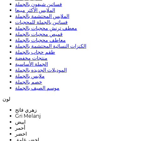
فساتين شيفون بالجملة
الملابس الأكثر مبيعا
الملابس المحتشمة بالجملة
فساتين بالجملة للمحجبات
معطف ترنش محجبات بالجملة
قميص محجبات بالجملة
معاطف محجبات بالجملة
الكنزات النسائية المحتشمة بالجملة
طقم حجاب بالجملة
منتجات مخفضة
الجملة الأساسية
الموديلات الجديده بالجملة
ملابس بالجملة
خصم بالجملة
موسم الصيف بالجملة
لون
زهري فاتح
Gri Melanj
ابيض
أحمر
اخضر
اخضر غامق