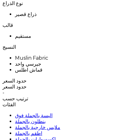
نوع الذراع
ذراع قصير
قالب
مستقيم
النسيج
Muslin Fabric
جيرسي واحد
قماش اطلس
حدود السعر
حدود السعر
-
ترتيب حسب
الفئات
البسة بالجملة فوق
بنطلون بالجملة
ملابس خارجية بالجملة
اطقم بالجملة
اكسسوارات بالجملة