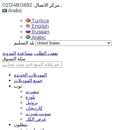
,
مركز الاتصال: 02124813692
Arabic
Türkçe
English
Russian
Arabic
بلد التسليم
تعقب الطلب
مساعدة
المدونة
سلة التسوق
الموديلات الجديدة
جميع الموديلات
توب
تيشرت
بلوزة
بروتيل
كارديجان
سويت شيرت
عرض الكل
بنطلون