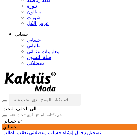
بدلة رياضية
تنورة
بنطلون
شورت
عرض الكل
حسابي
حسابي
طلباتي
معلومات عنواني
سلة التسوق
مفضلاتي
الى الخلف
البحث
ar
حسابي
حسابي
تسجيل دخول
إنشاء حساب
مفضلاتي
تعقب الطلب