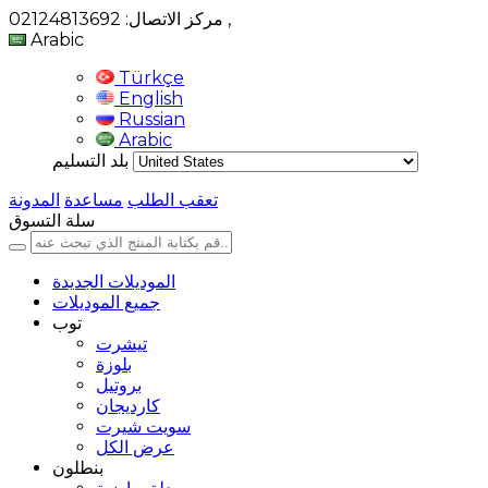
,
مركز الاتصال: 02124813692
Arabic
Türkçe
English
Russian
Arabic
بلد التسليم
تعقب الطلب
مساعدة
المدونة
سلة التسوق
الموديلات الجديدة
جميع الموديلات
توب
تيشرت
بلوزة
بروتيل
كارديجان
سويت شيرت
عرض الكل
بنطلون