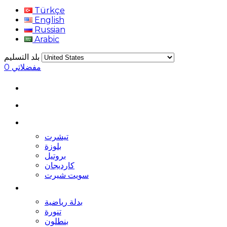
Türkçe
English
Russian
Arabic
بلد التسليم
مفضلاتي
0
تيشرت
بلوزة
بروتيل
كارديجان
سويت شيرت
بدلة رياضية
تنورة
بنطلون