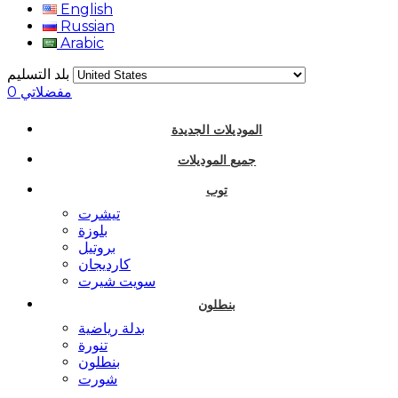
English
Russian
Arabic
بلد التسليم
مفضلاتي
0
الموديلات الجديدة
جميع الموديلات
توب
تيشرت
بلوزة
بروتيل
كارديجان
سويت شيرت
بنطلون
بدلة رياضية
تنورة
بنطلون
شورت