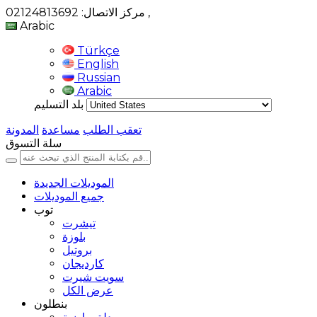
,
مركز الاتصال: 02124813692
Arabic
Türkçe
English
Russian
Arabic
بلد التسليم
تعقب الطلب
مساعدة
المدونة
سلة التسوق
الموديلات الجديدة
جميع الموديلات
توب
تيشرت
بلوزة
بروتيل
كارديجان
سويت شيرت
عرض الكل
بنطلون