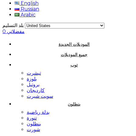
English
Russian
Arabic
بلد التسليم
مفضلاتي
0
الموديلات الجديدة
جميع الموديلات
توب
تيشرت
بلوزة
بروتيل
كارديجان
سويت شيرت
بنطلون
بدلة رياضية
تنورة
بنطلون
شورت