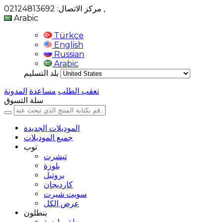
,
مركز الاتصال: 02124813692
Arabic
Türkçe
English
Russian
Arabic
بلد التسليم
تعقب الطلب
مساعدة
المدونة
سلة التسوق
الموديلات الجديدة
جميع الموديلات
توب
تيشرت
بلوزة
بروتيل
كارديجان
سويت شيرت
عرض الكل
بنطلون