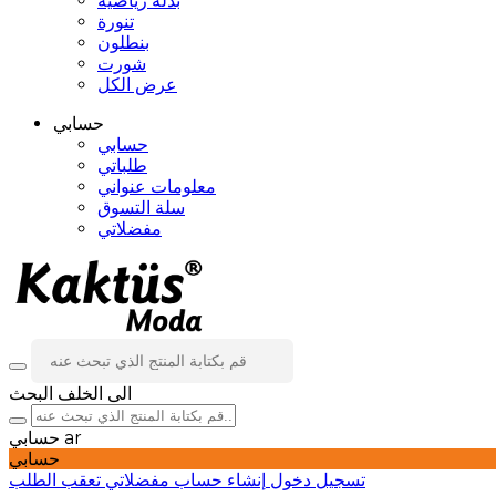
بدلة رياضية
تنورة
بنطلون
شورت
عرض الكل
حسابي
حسابي
طلباتي
معلومات عنواني
سلة التسوق
مفضلاتي
الى الخلف
البحث
ar
حسابي
حسابي
تسجيل دخول
إنشاء حساب
مفضلاتي
تعقب الطلب