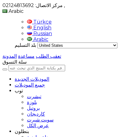
,
مركز الاتصال: 02124813692
Arabic
Türkçe
English
Russian
Arabic
بلد التسليم
تعقب الطلب
مساعدة
المدونة
سلة التسوق
الموديلات الجديدة
جميع الموديلات
توب
تيشرت
بلوزة
بروتيل
كارديجان
سويت شيرت
عرض الكل
بنطلون