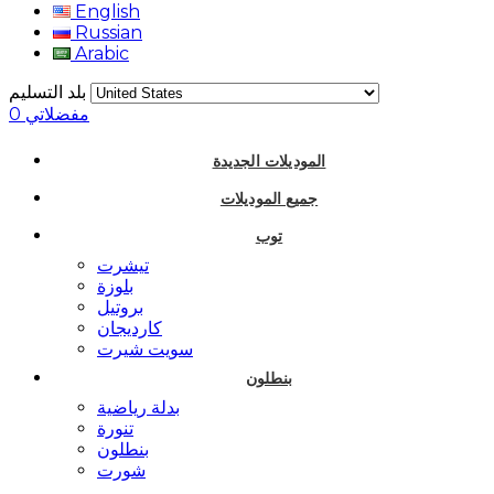
English
Russian
Arabic
بلد التسليم
مفضلاتي
0
الموديلات الجديدة
جميع الموديلات
توب
تيشرت
بلوزة
بروتيل
كارديجان
سويت شيرت
بنطلون
بدلة رياضية
تنورة
بنطلون
شورت