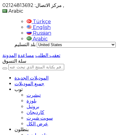
,
مركز الاتصال: 02124813692
Arabic
Türkçe
English
Russian
Arabic
بلد التسليم
تعقب الطلب
مساعدة
المدونة
سلة التسوق
الموديلات الجديدة
جميع الموديلات
توب
تيشرت
بلوزة
بروتيل
كارديجان
سويت شيرت
عرض الكل
بنطلون