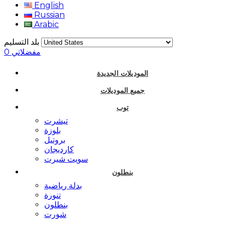
English
Russian
Arabic
بلد التسليم
مفضلاتي
0
الموديلات الجديدة
جميع الموديلات
توب
تيشرت
بلوزة
بروتيل
كارديجان
سويت شيرت
بنطلون
بدلة رياضية
تنورة
بنطلون
شورت