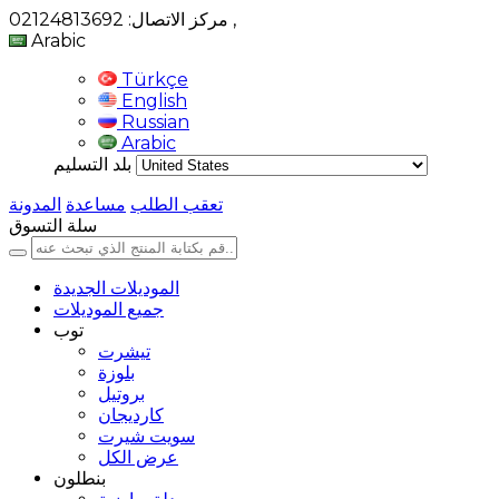
,
مركز الاتصال: 02124813692
Arabic
Türkçe
English
Russian
Arabic
بلد التسليم
تعقب الطلب
مساعدة
المدونة
سلة التسوق
الموديلات الجديدة
جميع الموديلات
توب
تيشرت
بلوزة
بروتيل
كارديجان
سويت شيرت
عرض الكل
بنطلون