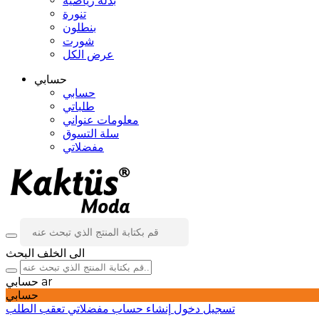
بدلة رياضية
تنورة
بنطلون
شورت
عرض الكل
حسابي
حسابي
طلباتي
معلومات عنواني
سلة التسوق
مفضلاتي
الى الخلف
البحث
ar
حسابي
حسابي
تسجيل دخول
إنشاء حساب
مفضلاتي
تعقب الطلب