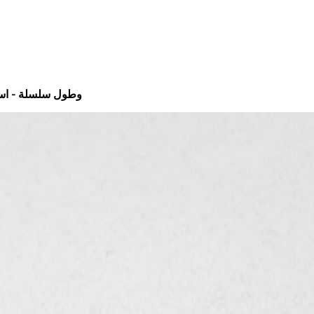
بحمالات من قماش ايروبين وفتحة رقبة على شكل حرف V وطول سلس