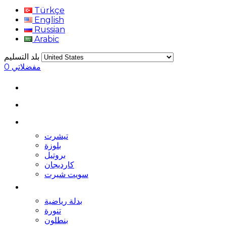
Türkçe
English
Russian
Arabic
بلد التسليم
مفضلاتي
0
تيشرت
بلوزة
بروتيل
كارديجان
سويت شيرت
بدلة رياضية
تنورة
بنطلون