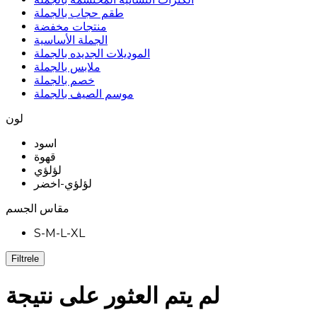
طقم حجاب بالجملة
منتجات مخفضة
الجملة الأساسية
الموديلات الجديده بالجملة
ملابس بالجملة
خصم بالجملة
موسم الصيف بالجملة
لون
اسود
قهوة
لؤلؤي
لؤلؤي-اخضر
مقاس الجسم
S-M-L-XL
Filtrele
لم يتم العثور على نتيجة