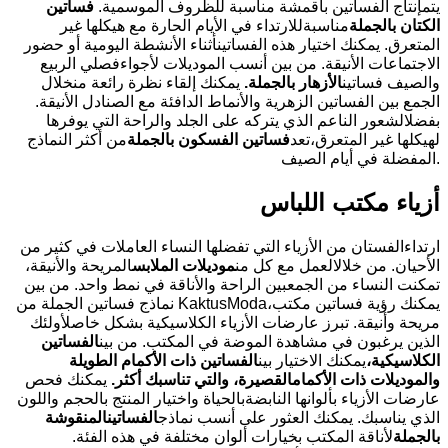
يتمإنتاج الفساتين بأقمشة مناسبة للظروف الموسمية.
فساتين
الكتان بالجملة
مناسبةللارتداء في الأيام الحارة مع هيكلها غير
المتعرق. يمكنك اختيار هذه الفساتينأثناء الأنشطة اليومية أو حضور
الاجتماعات الأنيقة. من بين أنسب الموديلات لأجواءفصلي الربيع
والصيف فساتين
الأزهار بالجملة
.
يمكنك إلقاء نظرة رائعة منخلال
الجمع بين الفساتين الزهرية والأنماط الدافئة مع الصنادل الأنيقة.
بفضلالشعور الناعم الذي يتركه على الجلد والراحة التي يوفرها
لهيكلها غير المتعرق،تعد
فساتين الفسكون بالجملة
من أكثر النماذج
المفضلة في أيام الصيف.
أزياء مكتب اللباس
ارتداءالفستان من الأزياء التي تفضلها النساء العاملات في كثير من
الأحيان. من خلالالعمل مع كل من
موديلات الملابس
المريحة والأنيقة،
تمكنت النساء من الجمعبين الراحة والأناقة في نمط واحد. من بين
نماذج فساتين الجملة من KaktusModa،يمكنك رؤية فساتين مكتب
مريحة وأنيقة. تبرز عارضات الأزياء الكلاسيكية بشكل خاصلأولئك
الذين يرغبون في مشاهدة الموضة في المكتب. من بين
الفساتين
الكلاسيكية،
يمكنك الاختيار بين
الفساتين ذات الأكمام الطويلة
والموديلات ذات الأكمام
القصيرة، والتي تناسبك أكثر
.
يمكنك فحص
عارضات الأزياء بألوانها النابضةبالحياة واختيار المنتج بالحجم واللون
الذي يناسبك. يمكنك العثور على أنسب نماذج
الفساتين
المنقوشة
بالجملة
لأناقة المكتب بخيارات ألوان مختلفة في هذه الفئة.