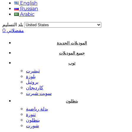
English
Russian
Arabic
بلد التسليم
مفضلاتي
0
الموديلات الجديدة
جميع الموديلات
توب
تيشرت
بلوزة
بروتيل
كارديجان
سويت شيرت
بنطلون
بدلة رياضية
تنورة
بنطلون
شورت