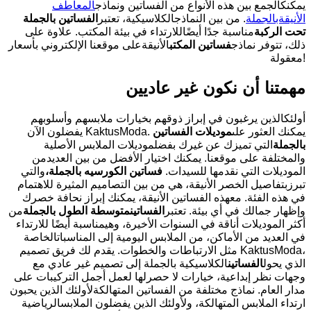
يمكنكالجمع بين هذه الأنواع من الفساتين ونماذج
المعاطف
الأنيقةبالجملة
. من بين النماذجالكلاسيكية، تعتبر
الفساتين بالجملة
تحت الركبة
مناسبة جدًا أيضًاللارتداء في بيئة المكتب. علاوة على
ذلك، تتوفر نماذج
فساتين المكتب
الأنيقةعلى موقعنا الإلكتروني بأسعار
معقولة!
مهمتنا أن نكون غير عاديين
أولئكالذين يرغبون في إبراز ذوقهم بخيارات ملابسهم وأسلوبهم
يفضلون الآن KaktusModa. يمكنك العثور على
موديلات الفساتين
بالجملة
التي تميزك عن غيرك بفضلموديلات الملابس الأصلية
والمختلفة على موقعنا. يمكنك اختيار الأفضل من بين العديدمن
الموديلات التي نقدمها للسيدات.
فساتين الكورسيه بالجملة،
والتي
تبرزبتفاصيل الخصر الأنيقة، هي من بين التصاميم المثيرة للاهتمام
في هذه الفئة. معهذه الفساتين الأنيقة، يمكنك إبراز نحافة خصرك
وإظهار جمالك في أي بيئة. تعتبر
الفساتين
متوسطة الطول بالجملة
من
أكثر الموديلات أناقة في السنوات الأخيرة، وهيمناسبة أيضًا للارتداء
في العديد من الأماكن، من الملابس اليومية إلى المناسباتالخاصة
مثل الارتباطات والخطوات. يقدم لك فريق تصميم KaktusModa،
الذي يحول
الفساتين
الكلاسيكية بالجملة إلى تصميم غير عادي مع
وجهات نظر إبداعية، خيارات لا حصرلها لعمل أجمل التركيبات على
مدار العام. نماذج مختلفة من الفساتين المتهالكةلأولئك الذين يحبون
ارتداء الملابس المتهالكة، ولأولئك الذين يفضلون الملابسالرياضية