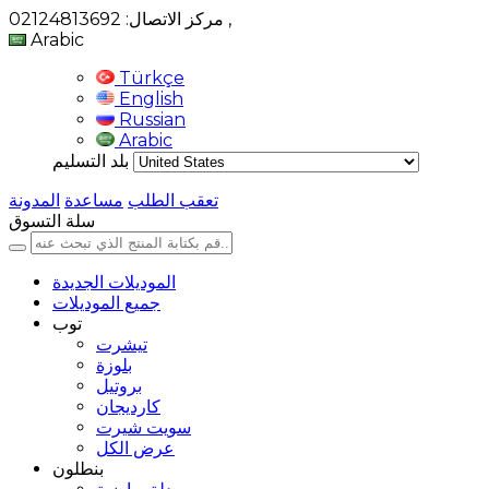
,
مركز الاتصال: 02124813692
Arabic
Türkçe
English
Russian
Arabic
بلد التسليم
تعقب الطلب
مساعدة
المدونة
سلة التسوق
الموديلات الجديدة
جميع الموديلات
توب
تيشرت
بلوزة
بروتيل
كارديجان
سويت شيرت
عرض الكل
بنطلون