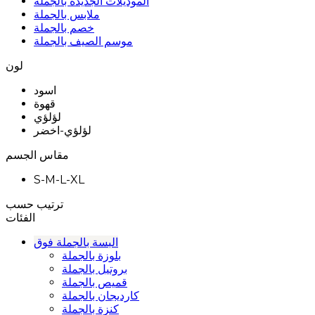
الموديلات الجديده بالجملة
ملابس بالجملة
خصم بالجملة
موسم الصيف بالجملة
لون
اسود
قهوة
لؤلؤي
لؤلؤي-اخضر
مقاس الجسم
S-M-L-XL
ترتيب حسب
الفئات
البسة بالجملة فوق
بلوزة بالجملة
بروتيل بالجملة
قميص بالجملة
كارديجان بالجملة
كنزة بالجملة