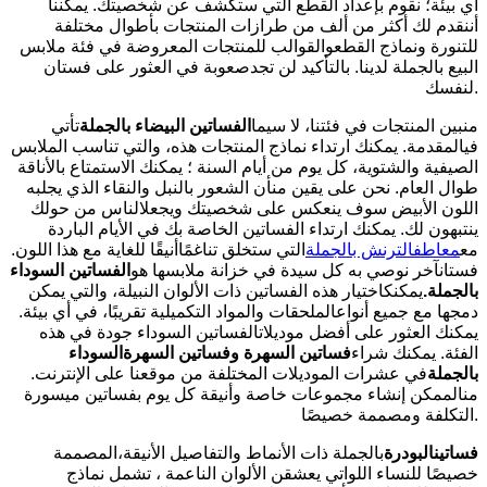
أي بيئة؛ نقوم بإعداد القطع التي ستكشف عن شخصيتك. يمكننا
أننقدم لك أكثر من ألف من طرازات المنتجات بأطوال مختلفة
للتنورة ونماذج القطعوالقوالب للمنتجات المعروضة في فئة ملابس
البيع بالجملة لدينا. بالتأكيد لن تجدصعوبة في العثور على فستان
لنفسك.
منبين المنتجات في فئتنا، لا سيما
الفساتين البيضاء بالجملة
تأتي
فيالمقدمة. يمكنك ارتداء نماذج المنتجات هذه، والتي تناسب الملابس
الصيفية والشتوية، كل يوم من أيام السنة ؛ يمكنك الاستمتاع بالأناقة
طوال العام. نحن على يقين منأن الشعور بالنبل والنقاء الذي يجلبه
اللون الأبيض سوف ينعكس على شخصيتك ويجعلالناس من حولك
ينتبهون لك. يمكنك ارتداء الفساتين الخاصة بك في الأيام الباردة
مع
معاطفالترنش بالجملة
التي ستخلق تناغمًاأنيقًا للغاية مع هذا اللون.
فستانآخر نوصي به كل سيدة في خزانة ملابسها هو
الفساتين السوداء
بالجملة
.
يمكنكاختيار هذه الفساتين ذات الألوان النبيلة، والتي يمكن
دمجها مع جميع أنواعالملحقات والمواد التكميلية تقريبًا، في أي بيئة.
يمكنك العثور على أفضل موديلاتالفساتين السوداء جودة في هذه
الفئة. يمكنك شراء
فساتين السهرة وفساتين السهرة
السوداء
بالجملة
في عشرات الموديلات المختلفة من موقعنا على الإنترنت.
منالممكن إنشاء مجموعات خاصة وأنيقة كل يوم بفساتين ميسورة
التكلفة ومصممة خصيصًا.
فساتين
البودرة
بالجملة ذات الأنماط والتفاصيل الأنيقة،المصممة
خصيصًا للنساء اللواتي يعشقن الألوان الناعمة ، تشمل نماذج