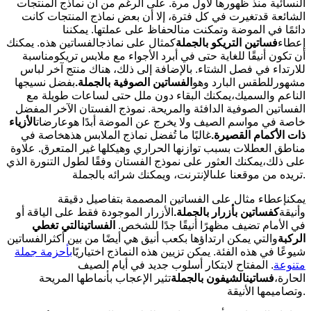
النسائية منذ ظهورها لأول مرة. على الرغم من أن نماذج المنتجات
الشائعة قدتغيرت في كل فترة، إلا أن بعض نماذج المنتجات كانت
دائمًا في الموضة وتمكنت منالحفاظ على عملتها. يمكننا
إعطاء
فساتين التريكو بالجملة
كمثال على نماذجالفساتين هذه. يمكنك
أن تكون أنيقًا للغاية حتى في أبرد الأجواء مع ملابس تريكومناسبة
للارتداء في فصل الشتاء. بالإضافة إلى ذلك، هناك منتج آخر لباس
مشهورللطقس البارد وهو
الفساتين الصوفية بالجملة
.
بفضل نسيجها
الناعم والسميك،يمكنك البقاء دون ملل حتى لساعات طويلة مع
الفساتين الصوفية الدافئة والمريحة. نموذج الفستان الآخر المفضل
خاصة في مواسم الصيف ولا يخرج عن الموضة أبدًا هوعارضات
الأزياء
ذات الأكمام القصيرة
.
غالبًا ما تُفضل نماذج الملابس هذهخاصة في
مناطق العطلات بسبب توازنها الحراري وهيكلها غير المتعرق. علاوة
على ذلك،يمكنك العثور على نموذج الفستان وفقًا لطول التنورة الذي
تريده من موقعنا علىالإنترنت، ويمكنك شرائه بالجملة.
يمكنإعطاء مثال على الفساتين المصممة بتفاصيل دقيقة
وأنيقة
كفساتين بأزرار بالجملة
.
الأزرار الموجودة فقط على الياقة أو
في الأمام تضيف مظهرًا أنيقًا جدًا للشخص.
الفساتين
التي تغطي
الركبة
والتي يمكن ارتداؤها بكعب أنيق هي أيضًا من بين أكثرالفساتين
شيوعًا في هذه الفئة. يمكن تزيين هذه النماذج اختياريًا
بأحزمة جملة
متنوعة
. المفتاح لابتكار أسلوب جديد في أيام الصيف
الحارة،
فساتين
الشيفون بالجملة
تثير الإعجاب بأنماطها المريحة
وتصاميمها الأنيقة.