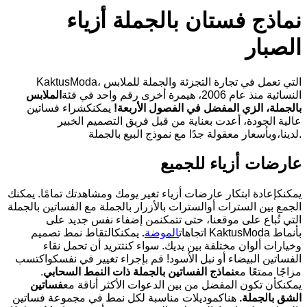
نماذج فستان بالجملة أزياء
الصبار
KaktusModa، التي تعمل في تجارة التجزئة والجملة للملابس
النسائية منذ عام 2006، هيمرة أخرى رقم واحد في فئة
الملابس
بالجملة، الزي المفضل في الفصول الأربعة
!
يمكنكشراء فساتين
عالية الجودة، أعدت بعناية من قبل فريق التصميم الخبير
لدينا،وبأسعار معقولة جدًا مع نموذج البيع بالجملة.
عارضات أزياء للجميع
يمكنكإعادة ابتكار عارضات أزياء تغير يومك ومشاهدتك تمامًا. يمكنك
الجمع بين السترات أوالسترات بالأزرار بالجملة مع الفساتين بالجملة
التي تُباع على موقعنا، حتى تتمكنمن إضفاء نفس جديد على
اتجاهات
الموضة
.
يمكنكالتقاط نمط تصميم KaktusModa بأنماط
وخيارات ألوان مختلفة بين يديك. سواء كنتتريد أن تحمل نقاء
الفساتين البيضاء أو نبل الأسود! قم بإجراء تغيير في نفسكواكتسب
مزاجًا ممتعًا مع
نماذج الفساتين بالجملة ذات النمط السحابي
.
يمكنكأن تكون المفضل من بين الدعوات الأكثر أناقة مع
فساتين
الشق بالجملة
.
هناكموديلات مناسبة لكل نمط في مجموعة فساتين