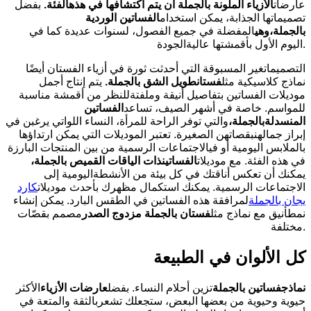
عارضات
الأزياء الملونة بالجملة أن يتم اكتشافها في هذه
الفئة
.
بفضل
تصميماتها الجذابة، يمكن استخدام
الفساتين الوردية
بالجملة،
وهي
المفضلة في جميع الفصول، لسنوات عديدة كما في
اليوم الأول بأقمشتها عاليةالجودة.
التصميماتغير المسبوقة التي أحدثت ثورة في أزياء الفستان أيضًا
نماذج كلاسيكية مثل
فستان
طويل الشق بالجملة
.
يتم إنتاج أجمل
موديلات الفساتين بتفاصيل أنيقة وملفتةللنظر من أقمشة مناسبة
للمواسم. خاصة في أشهر الصيف، تساعد
الفساتين
المنسدلة
بالجملة،
والتي توفر الراحة للمرأة، النساء اللواتي يرغبن في
إبراز جمالهنبقصاتهن الصغيرة. تعتبر الموديلات التي يمكن ارتداؤها
بالملابس اليومية أو فيالاجتماعات الرسمية من بين المنتجات البارزة
في هذه الفئة. مع موديلات
الفساتين
ذات الياقات القميص بالجملة،
يمكنك أن تعكس أناقتك في كل بيئة من الأنشطةاليومية إلى
الاجتماعات الرسمية. يمكنك استكمال مظهرك بأحدث موديلات
كارد
يجان بالجملة
لمرافقة هذه الفساتين في الطقس البارد. يمكن إنشاء
نمطأنيق مع نماذج مثل
فستان بالجملة مزدوج الصدر
مصمم بقصّات
مختلفة.
كل الألوان في الطبيعة
نماذج
فساتين بالجملة
تزين أحلام النساء. بفضل
عارضات الأزياء
الأكثر
حيوية وحيوية من بعضها البعض، ستجعلك تشعربالثقة والمتعة في