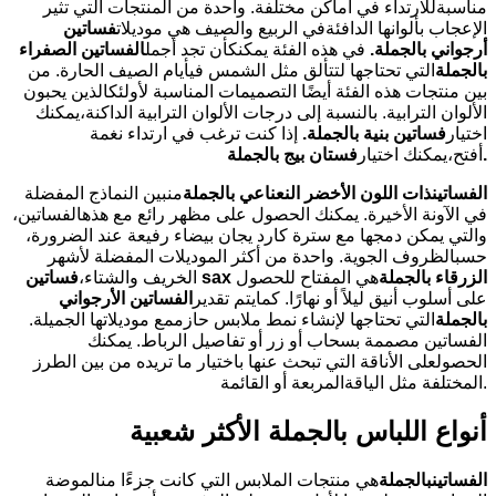
مناسبةللارتداء في أماكن مختلفة. واحدة من المنتجات التي تثير
الإعجاب بألوانها الدافئةفي الربيع والصيف هي موديلات
فساتين
أرجواني بالجملة
.
في هذه الفئة يمكنكأن تجد أجمل
الفساتين الصفراء
بالجملة
التي تحتاجها لتتألق مثل الشمس فيأيام الصيف الحارة. من
بين منتجات هذه الفئة أيضًا التصميمات المناسبة لأولئكالذين يحبون
الألوان الترابية. بالنسبة إلى درجات الألوان الترابية الداكنة،يمكنك
اختيار
فساتين بنية بالجملة
.
إذا كنت ترغب في ارتداء نغمة
.
أفتح،يمكنك اختيار
فستان بيج بالجملة
الفساتين
ذات اللون الأخضر النعناعي بالجملة
منبين النماذج المفضلة
في الآونة الأخيرة. يمكنك الحصول على مظهر رائع مع هذهالفساتين،
والتي يمكن دمجها مع سترة كارد يجان بيضاء رفيعة عند الضرورة،
حسبالظروف الجوية. واحدة من أكثر الموديلات المفضلة لأشهر
الزرقاء بالجملة
هي المفتاح للحصول
sax
الخريف والشتاء،
فساتين
على أسلوب أنيق ليلاً أو نهارًا. كمايتم تقدير
الفساتين الأرجواني
بالجملة
التي تحتاجها لإنشاء نمط ملابس حازممع موديلاتها الجميلة.
الفساتين مصممة بسحاب أو زر أو تفاصيل الرباط. يمكنك
الحصولعلى الأناقة التي تبحث عنها باختيار ما تريده من بين الطرز
المختلفة مثل الياقةالمربعة أو القائمة.
أنواع اللباس بالجملة الأكثر شعبية
الفساتين
بالجملة
هي منتجات الملابس التي كانت جزءًا منالموضة