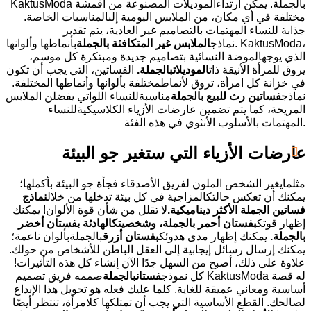
KaktusModa بالجملة. يمكن ارتداءالموديلات المصنوعة من أقمشة
مختلفة في أي مكان، من الملابس اليومية إلىالمناسبات الخاصة.
جذابة للنساء المهتمات بالتصاميم غير العادية، يتم تقدير
نماذج
الملابس غير المتكافئة بالجملة
بأنماطها وألوانها. KaktusModa،
الذي يوجهالموضة النسائية بتصاميم جديدة ومبتكرة كل موسم،
يروق للمرأة الأنيقة ذات
الموديلات
بالجملة
.
الفساتين، التي يجب أن تكون
في خزانة كل امرأة، تروق لأنماطمختلفة بألوانها وأنماطها المختلفة.
نماذج
فساتين رث للبيع بالجملة
مناسبةللنساء اللواتي يفضلن الملابس
المريحة، كما يتم تضمين عارضات الأزياء الكلاسيكيةللنساء
المهتمات بالأسلوب الأنثوي في هذه الفئة.
عارضات الأزياء التي ستغير جو البيئة
مثلمايغير الشخص الملون لفريق الأصدقاء فجأة جو البيئة بأكملها؛
يمكنك أن تعكس حالتكالمزاجية في كل بيئة تدخلها من خلال
نماذج
فساتين الجملة الأكثر ديناميكية
.
لا تقلل من شأن قوة الألوان! يمكنك
إظهار قوتك
بفستان أحمر بالجملة، وشخصيتك
الهادئة بفستان أخضر
بالجملة
.
يمكنك إظهار مدى هدوئك
بفستان أزرق
بالجملةبألوان ناعمة؛
يمكنك إرسال رسائل إيجابية إلى العقل الباطن للأشخاص من حولك.
علاوة على ذلك، أصبح من السهل جدًا الآن إنشاء كل هذه التأثيرات!
كل نموذج
فستان
بالجملة
صممه فريق تصميم KaktusModa له قصة
أساسية ومعاني عميقة للغاية. كلما عليك فعله هو تحويل هذا الإبداع
لصالحك. القطع الأساسية التي يجب أن تمتلكها كلامرأة، تنتظر أيضًا