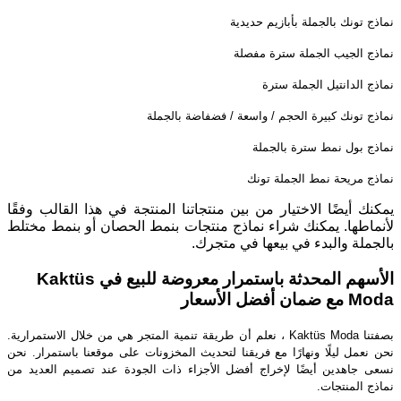
نماذج تونك بالجملة بأبازيم حديدية
نماذج الجيب الجملة سترة مفصلة
نماذج الدانتيل الجملة سترة
نماذج تونك كبيرة الحجم / واسعة / فضفاضة بالجملة
نماذج بول نمط سترة بالجملة
نماذج مريحة نمط الجملة تونك
يمكنك أيضًا الاختيار من بين منتجاتنا المنتجة في هذا القالب وفقًا
لأنماطها. يمكنك شراء نماذج منتجات بنمط الحصان أو بنمط مختلط
بالجملة والبدء في بيعها في متجرك.
الأسهم المحدثة باستمرار معروضة للبيع في Kaktüs
Moda مع ضمان أفضل الأسعار
بصفتنا Kaktüs Moda ، نعلم أن طريقة تنمية المتجر هي من خلال الاستمرارية.
نحن نعمل ليلًا ونهارًا مع فريقنا لتحديث المخزونات على موقعنا باستمرار. نحن
نسعى جاهدين أيضًا لإخراج أفضل الأجزاء ذات الجودة عند تصميم العديد من
نماذج المنتجات.