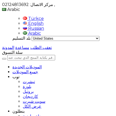
,
مركز الاتصال: 02124813692
Arabic
Türkçe
English
Russian
Arabic
بلد التسليم
تعقب الطلب
مساعدة
المدونة
سلة التسوق
الموديلات الجديدة
جميع الموديلات
توب
تيشرت
بلوزة
بروتيل
كارديجان
سويت شيرت
عرض الكل
بنطلون