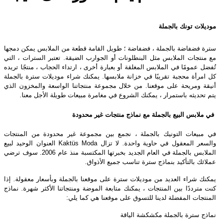
موديلات تونك بالجملة
سترة فضفاضة بالجملة ، فضفاضة ؛ طويل القامة قطعة من الملابس يمكن دمجها
مع منتجات الملابس مثل البنطلونات أو الجوارب الضيقة. تعتبر السترات ، التي
تُفضل عمومًا في الملابس المغلقة أو بعبارة أخرى ، ارتداء الحجاب ، منتجًا تريده
كل امرأة محجبة تقريبًا في خزانة ملابسها. يمكنك شراء موديلات سترة بالجملة
أنيقة ومريحة على موقعنا. من خلال مجموعة منتجاتنا الواسعة والمخزون الذي
يتم تحديثه باستمرار ، يمكنك الشروع في مغامرة مبيعات طويلة الأجل معنا.
في ملابس البيع بالجملة مع نماذج منتجات غير محدودة
في مبيعات التونيك بالجملة ، نجمع بين مجموعة غير محدودة من المنتجات
والسعر المعقول في حاوية واحدة. لا تزال Kaktüs Moda العنوان الوحيد لبيع
الملابس بالجملة في العام الجديد بخبرتها المكتسبة منذ عام 2006. سوف ترضي
عملائك بالتأكيد بنماذج سترة تناسب جميع الأذواق.
يمكنك شراء العديد من موديلات سترة على موقعنا بالجملة وبأسعار معقولة. إذا
كنت مترددًا بين المنتجات ، يمكنك متابعة الموضة ومنتجاتنا الأكثر شهرة. نماذج
المنتجات المفضلة لدينا للتسوق على موقعنا هي كما يلي:
نماذج سترة بالجملة مكشكشة الياقة