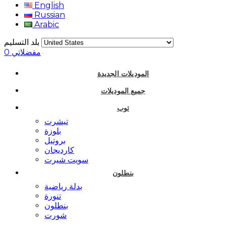
English
Russian
Arabic
بلد التسليم
مفضلاتي
0
الموديلات الجديدة
جميع الموديلات
توب
تيشرت
بلوزة
بروتيل
كارديجان
سويت شيرت
بنطلون
بدلة رياضية
تنورة
بنطلون
شورت