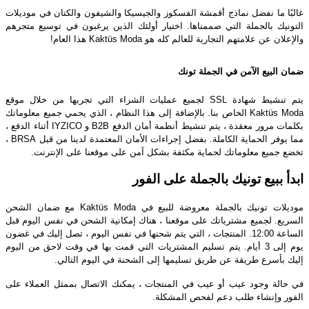
غالبًا ما نفضل نماذج أقمشة الفسكوز والجيسيكا والشيفون والكتان في موديلات
التونيك بالجملة التي صممناها. اختيار أولئك الذين يرغبون في توسيع متجرهم
والإعلان عن علامتهم التجارية للعالم كله هو Kaktüs Moda هذا العام!
ضمان البيع الآمن في الجملة تونك
يتم تنشيط شهادة SSL لجميع عمليات الشراء التي تجريها من خلال موقع
Kaktüs Moda الخاص بنا. بالإضافة إلى هذا النظام ، الذي يحمي جميع معلوماتك
بكلمات مرور معقدة ، يتم تنشيط أنظمة أمان الدفع B2B و IYZICO أثناء الدفع ،
مما يوفر الحماية الكاملة. بفضل إجراءات الأمان المعتمدة لدينا من قبل BRSA ،
تخضع جميع معلوماتك لحماية مكثفة بشكل آمن على موقعنا على الإنترنت.
ابدأ ببيع تونيك بالجملة على الفور
موديلات تونيك بالجملة معروضة للبيع في Kaktüs Moda مع ضمان الشحن
السريع. لجميع مشترياتك على موقعنا ، هناك إمكانية الشحن في نفس اليوم قبل
الساعة 12:00. المنتجات ، التي يتم شحنها في نفس اليوم ، تصل إليك في غضون
يوم إلى 3 أيام. يتم تسليم المشتريات التي قمت بها في وقت لاحق من اليوم
إليك بأسرع طريقة عن طريق تسليمها إلى الشحنة في اليوم التالي.
في حالة وجود عيب أو عيب في المنتجات ، يمكنك الاتصال بممثل العملاء على
الفور وإنشاء طلب دعم لفحص المشكلة.