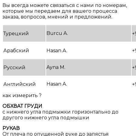
Вы всегда можете связаться с нами по номерам,
которые мы передаем для вашего процесса
заказа, вопросов, мнений и предложений.
Burcu A.
Турецкий
+
Арабский
Hasan A.
+
Ayna M.
Русский
+
Hasan A.
Английский
+
как измерить ?
ОБХВАТ ГРУДИ
с нижнего угла подмыжки горизонтально до
другого нижнего угла подмышки
РУКАВ
От плеча по опущенной руке до запястья