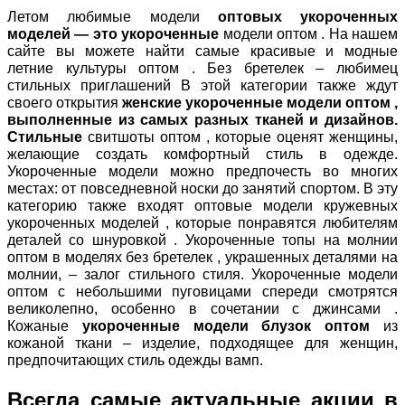
Летом любимые модели
оптовых укороченных
моделей — это укороченные
модели оптом . На нашем
сайте вы можете найти самые красивые и модные
летние культуры оптом . Без бретелек – любимец
стильных приглашений В этой категории также ждут
своего открытия
женские укороченные модели оптом ,
выполненные из самых разных тканей и дизайнов.
Стильные
свитшоты оптом , которые оценят женщины,
желающие создать комфортный стиль в одежде.
Укороченные модели можно предпочесть во многих
местах: от повседневной носки до занятий спортом. В эту
категорию также входят оптовые модели кружевных
укороченных моделей , которые понравятся любителям
деталей со шнуровкой . Укороченные топы на молнии
оптом в моделях без бретелек , украшенных деталями на
молнии, – залог стильного стиля. Укороченные модели
оптом с небольшими пуговицами спереди смотрятся
великолепно, особенно в сочетании с джинсами .
Кожаные
укороченные модели блузок оптом
из
кожаной ткани – изделие, подходящее для женщин,
предпочитающих стиль одежды вамп.
Всегда самые актуальные акции в