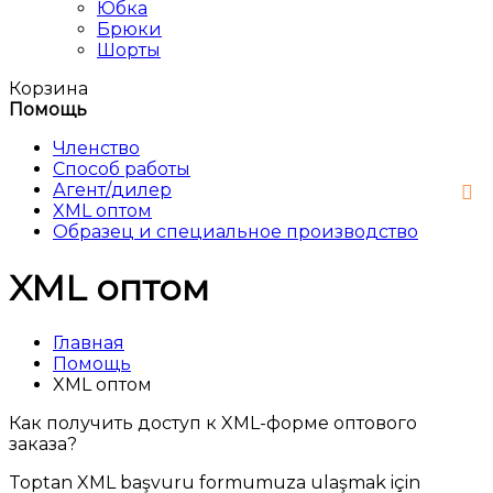
Юбка
Брюки
Шорты
Корзина
Помощь
Членство
Способ работы
Агент/дилер
XML оптом
Образец и специальное производство
XML оптом
Главная
Помощь
XML оптом
Как получить доступ к XML-форме оптового
заказа?
Toptan XML başvuru formumuza ulaşmak için