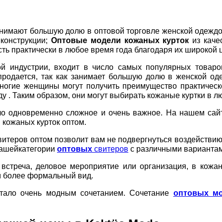
анимают большую долю в оптовой торговле женской одеждо
 конструкции;
Оптовые модели кожаных курток
из кач
ь практически в любое время года благодаря их широкой ц
 индустрии, входит в число самых популярных товаров
родается, так как занимает большую долю в женской од
Многие женщины могут получить преимущество практическ
 . Таким образом, они могут выбирать кожаные куртки в лю
ло одновременно сложное и очень важное. На нашем сай
кожаных курток оптом.
итеров оптом позволит вам не подвергнуться воздействию 
 нашейкатегории
оптовых
свитеров
с различными вариантам
 встреча, деловое мероприятие или организация, в кож
м более формальный вид.
стало очень модным сочетанием. Сочетание
оптовых
м