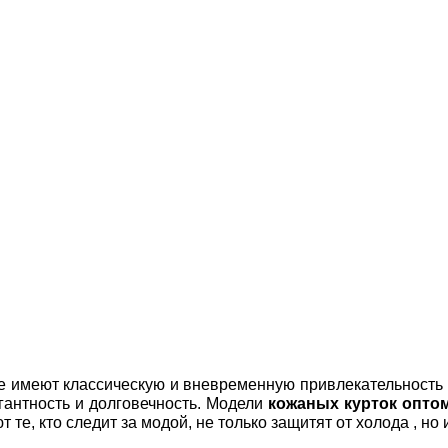
 имеют классическую и вневременную привлекательность в 
гантность и долговечность. Модели
кожаных курток опто
т те, кто следит за модой, не только защитят от холода , но