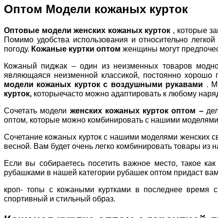
Оптом Модели кожаных курток
Оптовые модели женских кожаных курток
, которые з
Помимо удобства использования и относительно легкой
погоду.
Кожаные куртки оптом
женщины могут предпочест
Кожаный пиджак – один из неизменных товаров модной
являющаяся неизменной классикой, постоянно хорошо п
модели кожаных курток с воздушными рукавами
. 
курток,
которыечасто можно адаптировать к любому наряду
Сочетать модели
женских кожаных курток оптом –
де
оптом, которые можно комбинировать с нашими моделями 
Сочетание кожаных курток с нашими моделями женских св
весной. Вам будет очень легко комбинировать товары из
Если вы собираетесь посетить важное место, такое как
рубашками в нашей категории рубашек оптом придаст ва
кроп- топы с кожаными куртками в последнее время 
спортивный и стильный образ.