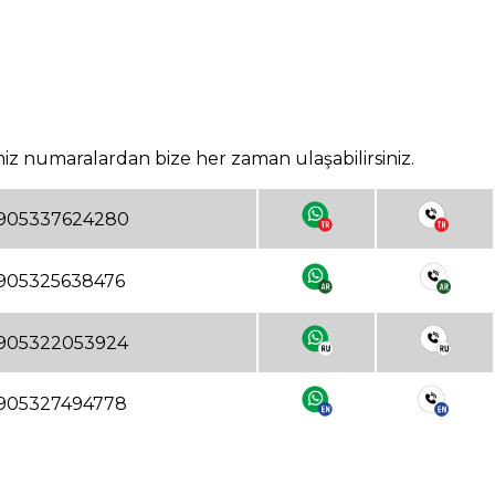
ğimiz numaralardan bize her zaman ulaşabilirsiniz.
905337624280
905325638476
905322053924
905327494778