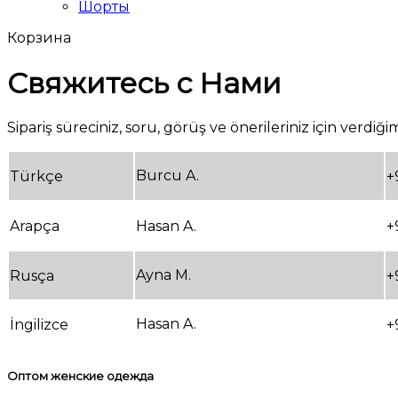
Шорты
Корзина
Свяжитесь с Нами
Sipariş süreciniz, soru, görüş ve önerileriniz için verdi
Burcu A.
Türkçe
+
Arapça
Hasan A.
+
Ayna M.
Rusça
+
Hasan A.
İngilizce
+
Оптом женские одежда