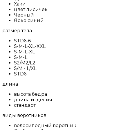
Хаки
цвет лисичек
Чёрный
Ярко синий
размер тела
STD6-6
S-M-L-XL-XXL
S-M-L-XL
S-M-L
S2/M2/L2
S/M - L/XL
STD6
длина
высота бедра
длина изделия
стандарт
виды воротников
велосипедный воротник