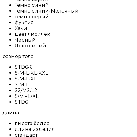
Темно синий
Темно синий-Молочный
темно-серый
фуксия
Хаки
цвет лисичек
Чёрный
Ярко синий
размер тела
STD6-6
S-M-L-XL-XXL
S-M-L-XL
S-M-L
S2/M2/L2
S/M - L/XL
STD6
длина
высота бедра
длина изделия
стандарт