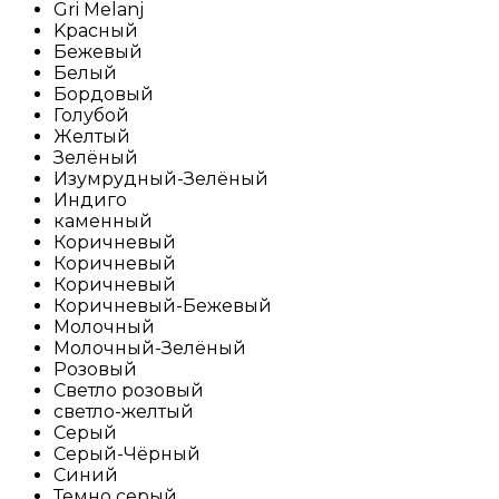
Gri Melanj
Kрасный
Бежевый
Белый
Бордовый
Голубой
Желтый
Зелёный
Изумрудный-Зелёный
Индиго
каменный
Коричневый
Коричневый
Коричневый
Коричневый-Бежевый
Молочный
Молочный-Зелёный
Розовый
Светло розовый
светло-желтый
Серый
Серый-Чёрный
Синий
Темно серый