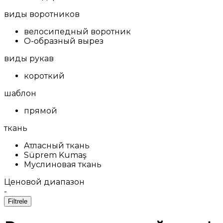
виды воротников
велосипедный воротник
О-образный вырез
виды рукав
короткий
шаблон
прямой
ткань
Aтласный ткань
Süprem Kumaş
Муслиновая ткань
Ценовой диапазон
-
Filtrele