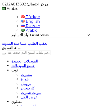
,
مركز الاتصال: 02124813692
Arabic
Türkçe
English
Russian
Arabic
بلد التسليم
تعقب الطلب
مساعدة
المدونة
سلة التسوق
الموديلات الجديدة
جميع الموديلات
توب
تيشرت
بلوزة
بروتيل
كارديجان
سويت شيرت
عرض الكل
بنطلون