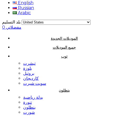
English
Russian
Arabic
بلد التسليم
مفضلاتي
0
الموديلات الجديدة
جميع الموديلات
توب
تيشرت
بلوزة
بروتيل
كارديجان
سويت شيرت
بنطلون
بدلة رياضية
تنورة
بنطلون
شورت