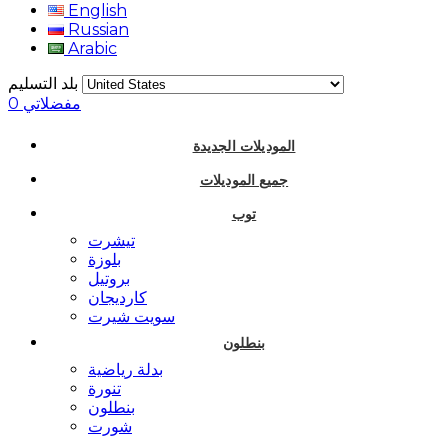
English
Russian
Arabic
بلد التسليم
مفضلاتي
0
الموديلات الجديدة
جميع الموديلات
توب
تيشرت
بلوزة
بروتيل
كارديجان
سويت شيرت
بنطلون
بدلة رياضية
تنورة
بنطلون
شورت