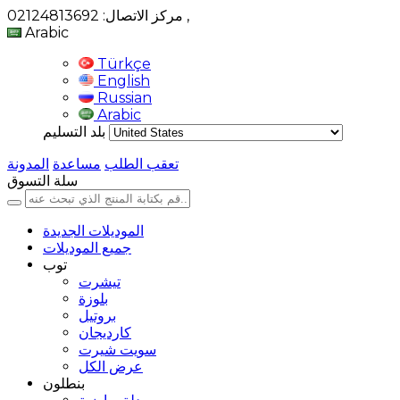
,
مركز الاتصال: 02124813692
Arabic
Türkçe
English
Russian
Arabic
بلد التسليم
تعقب الطلب
مساعدة
المدونة
سلة التسوق
الموديلات الجديدة
جميع الموديلات
توب
تيشرت
بلوزة
بروتيل
كارديجان
سويت شيرت
عرض الكل
بنطلون