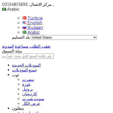
,
مركز الاتصال: 02124813692
Arabic
Türkçe
English
Russian
Arabic
بلد التسليم
تعقب الطلب
مساعدة
المدونة
سلة التسوق
الموديلات الجديدة
جميع الموديلات
توب
تيشرت
بلوزة
بروتيل
كارديجان
سويت شيرت
عرض الكل
بنطلون