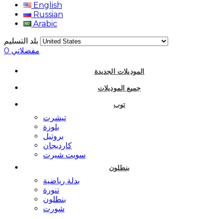
English
Russian
Arabic
بلد التسليم
مفضلاتي
0
الموديلات الجديدة
جميع الموديلات
توب
تيشرت
بلوزة
بروتيل
كارديجان
سويت شيرت
بنطلون
بدلة رياضية
تنورة
بنطلون
شورت