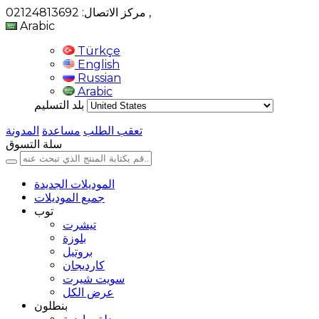
,
مركز الاتصال: 02124813692
Arabic
Türkçe
English
Russian
Arabic
بلد التسليم
تعقب الطلب
مساعدة
المدونة
سلة التسوق
الموديلات الجديدة
جميع الموديلات
توب
تيشرت
بلوزة
بروتيل
كارديجان
سويت شيرت
عرض الكل
بنطلون