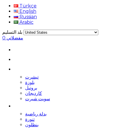
Türkçe
English
Russian
Arabic
بلد التسليم
مفضلاتي
0
تيشرت
بلوزة
بروتيل
كارديجان
سويت شيرت
بدلة رياضية
تنورة
بنطلون