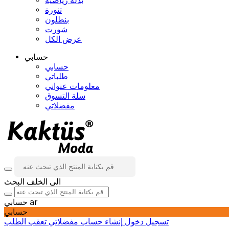
بدلة رياضية
تنورة
بنطلون
شورت
عرض الكل
حسابي
حسابي
طلباتي
معلومات عنواني
سلة التسوق
مفضلاتي
الى الخلف
البحث
ar
حسابي
حسابي
تسجيل دخول
إنشاء حساب
مفضلاتي
تعقب الطلب