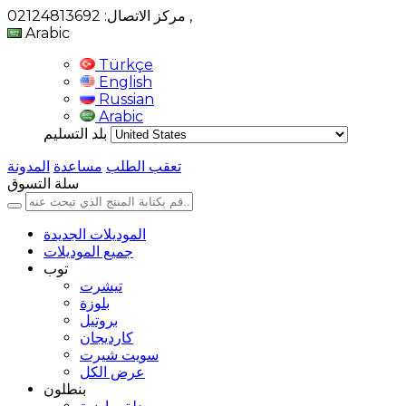
,
مركز الاتصال: 02124813692
Arabic
Türkçe
English
Russian
Arabic
بلد التسليم
تعقب الطلب
مساعدة
المدونة
سلة التسوق
الموديلات الجديدة
جميع الموديلات
توب
تيشرت
بلوزة
بروتيل
كارديجان
سويت شيرت
عرض الكل
بنطلون