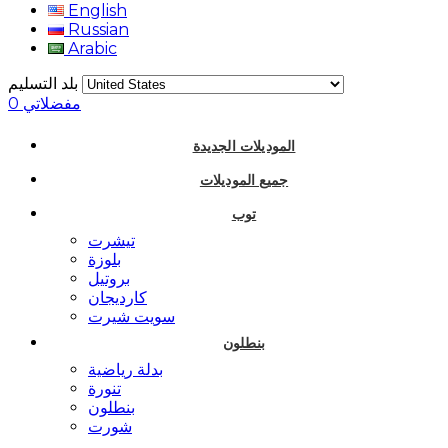
English
Russian
Arabic
بلد التسليم
مفضلاتي
0
الموديلات الجديدة
جميع الموديلات
توب
تيشرت
بلوزة
بروتيل
كارديجان
سويت شيرت
بنطلون
بدلة رياضية
تنورة
بنطلون
شورت