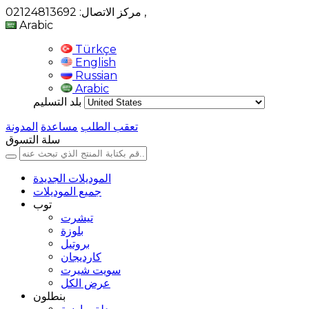
,
مركز الاتصال: 02124813692
Arabic
Türkçe
English
Russian
Arabic
بلد التسليم
تعقب الطلب
مساعدة
المدونة
سلة التسوق
الموديلات الجديدة
جميع الموديلات
توب
تيشرت
بلوزة
بروتيل
كارديجان
سويت شيرت
عرض الكل
بنطلون