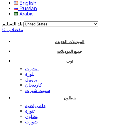
English
Russian
Arabic
بلد التسليم
مفضلاتي
0
الموديلات الجديدة
جميع الموديلات
توب
تيشرت
بلوزة
بروتيل
كارديجان
سويت شيرت
بنطلون
بدلة رياضية
تنورة
بنطلون
شورت