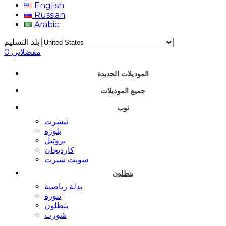
English
Russian
Arabic
بلد التسليم
مفضلاتي
0
الموديلات الجديدة
جميع الموديلات
توب
تيشرت
بلوزة
بروتيل
كارديجان
سويت شيرت
بنطلون
بدلة رياضية
تنورة
بنطلون
شورت