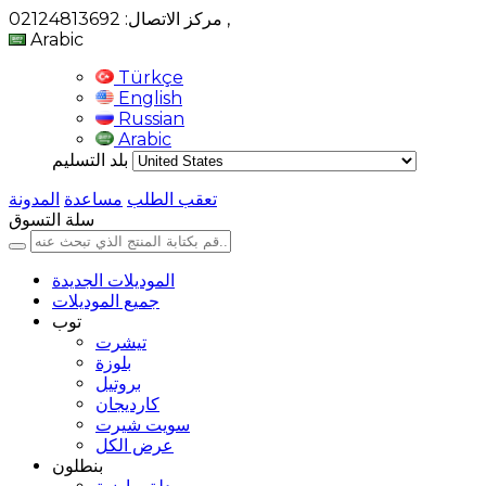
,
مركز الاتصال: 02124813692
Arabic
Türkçe
English
Russian
Arabic
بلد التسليم
تعقب الطلب
مساعدة
المدونة
سلة التسوق
الموديلات الجديدة
جميع الموديلات
توب
تيشرت
بلوزة
بروتيل
كارديجان
سويت شيرت
عرض الكل
بنطلون