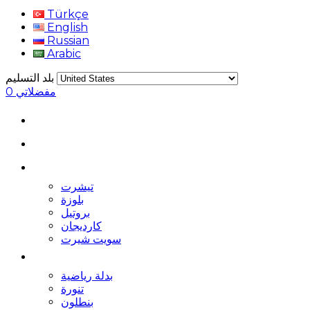
Türkçe
English
Russian
Arabic
بلد التسليم
مفضلاتي
0
تيشرت
بلوزة
بروتيل
كارديجان
سويت شيرت
بدلة رياضية
تنورة
بنطلون