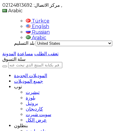
,
مركز الاتصال: 02124813692
Arabic
Türkçe
English
Russian
Arabic
بلد التسليم
تعقب الطلب
مساعدة
المدونة
سلة التسوق
الموديلات الجديدة
جميع الموديلات
توب
تيشرت
بلوزة
بروتيل
كارديجان
سويت شيرت
عرض الكل
بنطلون