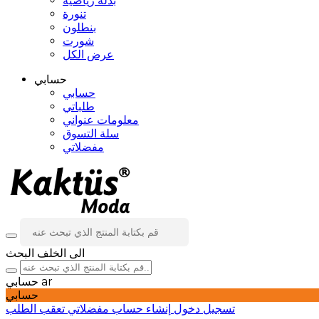
بدلة رياضية
تنورة
بنطلون
شورت
عرض الكل
حسابي
حسابي
طلباتي
معلومات عنواني
سلة التسوق
مفضلاتي
الى الخلف
البحث
ar
حسابي
حسابي
تسجيل دخول
إنشاء حساب
مفضلاتي
تعقب الطلب