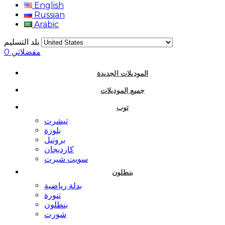
English
Russian
Arabic
بلد التسليم
مفضلاتي
0
الموديلات الجديدة
جميع الموديلات
توب
تيشرت
بلوزة
بروتيل
كارديجان
سويت شيرت
بنطلون
بدلة رياضية
تنورة
بنطلون
شورت