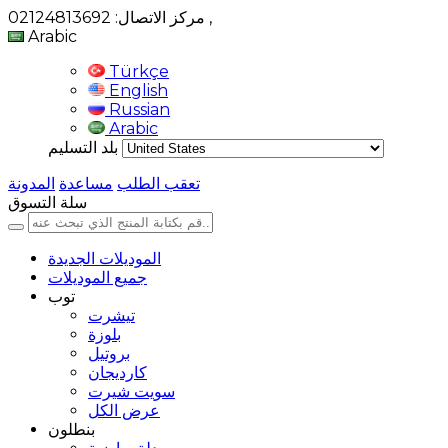
,
مركز الاتصال: 02124813692
Arabic
Türkçe
English
Russian
Arabic
بلد التسليم
تعقب الطلب
مساعدة
المدونة
سلة التسوق
الموديلات الجديدة
جميع الموديلات
توب
تيشرت
بلوزة
بروتيل
كارديجان
سويت شيرت
عرض الكل
بنطلون